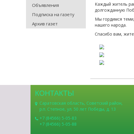
Каждый житель ра
Объявления
долгожданную Поб
Подписка на газету
Мы гордимся теми,
Архив газет
нашего народа.
Спасибо вам, жите
КОНТАКТЫ
Саратовская область, Советский район,
р.п. Степное, ул. 50 лет Победы, д. 13
+7 (84566) 5-05-83
+7 (84566) 5-05-88