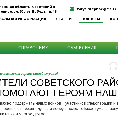
товская область, Советский р-
zarya-stepnoe@mail.r
Степное, ул. 50 лет Победы, д. 13
ИАЛЬНАЯ ИНФОРМАЦИЯ
СТАТЬИ
НОВОСТИ
КО
СПРАВОЧНИК
ОБЪЯВЛЕНИЯ
О
Н
О
но помогают героям нашей страны!
и
ТЕЛИ СОВЕТСКОГО РАЙ
Самы
ПОМОГАЮТ ГЕРОЯМ НАШ
Хоти
-про
О ча
-соб
важно поддержать наших воинов – участников спецоперации и те
него
-спо
а проявляют неравнодушие и добрую волю, собирая гуманитарн
Прос
-мир
 питания и многое другое.
-ме