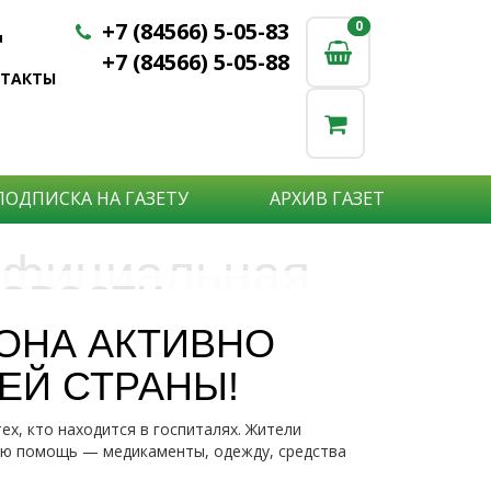
+7 (84566) 5-05-83
0
0
u
+7 (84566) 5-05-88
НТАКТЫ
ПОДПИСКА НА ГАЗЕТУ
АРХИВ ГАЗЕТ
фициальная
овости
бъявления
нформация
ОНА АКТИВНО
е актуальные новости:
ЕЙ СТРАНЫ!
те что бы о Вас узнали?
исшествия,
стной практике или деятельности
ытия района,
х, кто находится в госпиталях. Жители
сударственных организаций?
рта,
Подробнее
ую помощь — медикаменты, одежду, средства
то закажите объявление.
а науки,
дицины,