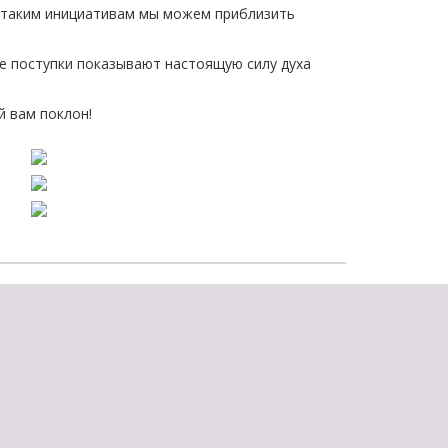
я таким инициативам мы можем приблизить
щества
Подробнее
е поступки показывают настоящую силу духа
Подробнее
й вам поклон!