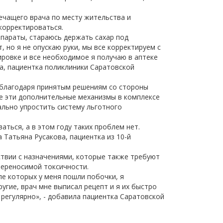
ечащего врача по месту жительства и
корректироваться.
параты, стараюсь держать сахар под
 но я не опускаю руки, мы все корректируем с
ировке и все необходимое я получаю в аптеке
а, пациентка поликлиники Саратовской
 благодаря принятым решениям со стороны
се эти дополнительные механизмы в комплексе
ально упростить систему льготного
ться, а в этом году таких проблем нет.
 Татьяна Русакова, пациентка из 10-й
твии с назначениями, которые также требуют
переносимой токсичности.
ле которых у меня пошли побочки, я
ругие, врач мне выписал рецепт и я их быстро
 регулярно», - добавила пациентка Саратовской