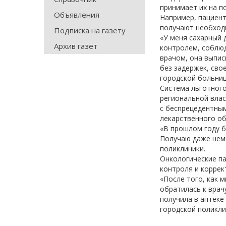
принимает их на п
Объявления
Например, пациент
получают необход
Подписка на газету
«У меня сахарный 
Архив газет
контролем, соблюд
врачом, она выпис
без задержек, сво
городской больни
Система льготног
региональной влас
с беспрецедентным
лекарственного об
«В прошлом году б
Получаю даже немн
поликлиники.
Онкологические п
контроля и коррек
«После того, как 
обратилась к врачу
получила в аптеке
городской поликл