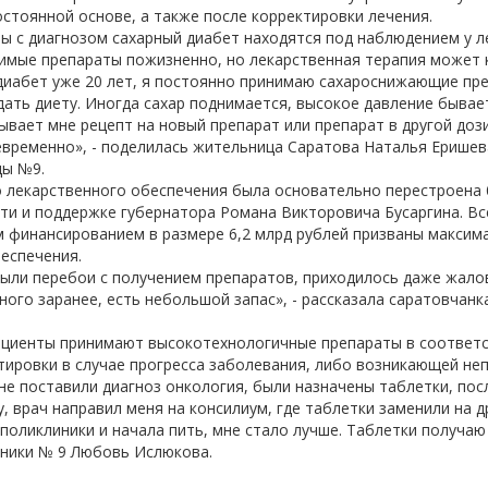
остоянной основе, а также после корректировки лечения.
ы с диагнозом сахарный диабет находятся под наблюдением у л
имые препараты пожизненно, но лекарственная терапия может 
диабет уже 20 лет, я постоянно принимаю сахароснижающие пре
ать диету. Иногда сахар поднимается, высокое давление бывает,
ывает мне рецепт на новый препарат или препарат в другой доз
евременно», - поделилась жительница Саратова Наталья Еришев
цы №9.
о лекарственного обеспечения была основательно перестроена
ти и поддержке губернатора Романа Викторовича Бусаргина. В
 финансированием в размере 6,2 млрд рублей призваны максим
еспечения.
ыли перебои с получением препаратов, приходилось даже жалова
ого заранее, есть небольшой запас», - рассказала саратовчанка
ациенты принимают высокотехнологичные препараты в соответс
тировки в случае прогресса заболевания, либо возникающей не
мне поставили диагноз онкология, были назначены таблетки, пос
, врач направил меня на консилиум, где таблетки заменили на д
 поликлиники и начала пить, мне стало лучше. Таблетки получаю
иники № 9 Любовь Ислюкова.