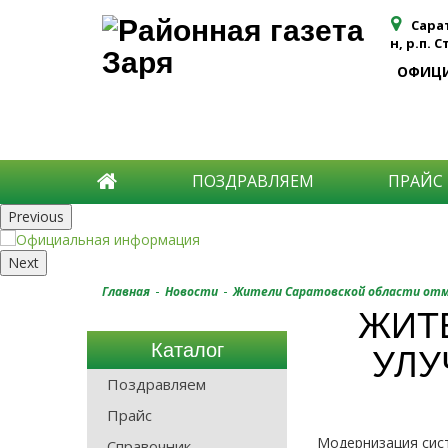
Сара
н, р.п. 
ОФИЦ
ПОЗДРАВЛЯЕМ
ПРАЙС
Previous
Next
-
-
Главная
Новости
Жители Саратовской области отм
ЖИТ
Каталог
УЛУ
Поздравляем
Прайс
Модернизация сист
Справочник