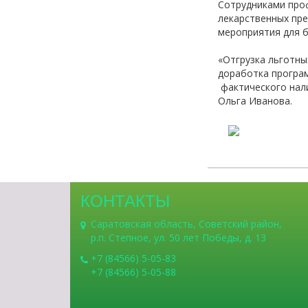
Сотрудниками про
лекарственных пре
мероприятия для б
«Отгрузка льготны
доработка програм
фактического нали
Ольга Иванова.
КОНТАКТЫ
Саратовская область, Советский район,
р.п. Степное, ул. 50 лет Победы, д. 13
+7 (84566) 5-05-83
+7 (84566) 5-05-88