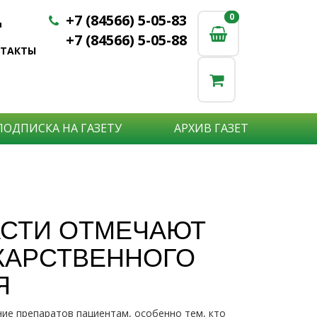
+7 (84566) 5-05-83
0
0
u
+7 (84566) 5-05-88
НТАКТЫ
ПОДПИСКА НА ГАЗЕТУ
АРХИВ ГАЗЕТ
фициальная
АСТИ ОТМЕЧАЮТ
нформация
КАРСТВЕННОГО
Я
Подробнее
ие препаратов пациентам, особенно тем, кто