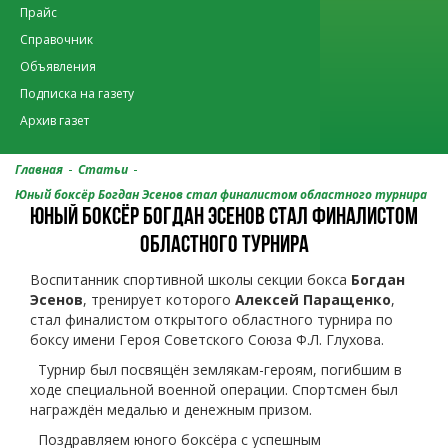
Прайс
Справочник
Объявления
Подписка на газету
Архив газет
-
-
Главная
Статьи
Юный боксёр Богдан Эсенов стал финалистом областного турнира
ЮНЫЙ БОКСЁР БОГДАН ЭСЕНОВ СТАЛ ФИНАЛИСТОМ
ОБЛАСТНОГО ТУРНИРА
Воспитанник спортивной школы секции бокса
Богдан
Эсенов
, тренирует которого
Алексей Паращенко
,
стал финалистом открытого областного турнира по
боксу имени Героя Советского Союза Ф.Л. Глухова.
Турнир был посвящён землякам-героям, погибшим в
ходе специальной военной операции. Спортсмен был
награждён медалью и денежным призом.
Поздравляем юного боксёра с успешным