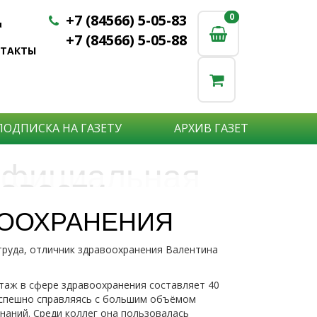
+7 (84566) 5-05-83
0
0
u
+7 (84566) 5-05-88
НТАКТЫ
ПОДПИСКА НА ГАЗЕТУ
АРХИВ ГАЗЕТ
фициальная
овости
бъявления
нформация
ВООХРАНЕНИЯ
е актуальные новости:
труда, отличник здравоохранения Валентина
те что бы о Вас узнали?
исшествия,
стной практике или деятельности
ытия района,
сударственных организаций?
рта,
таж в сфере здравоохранения составляет 40
Подробнее
то закажите объявление.
 успешно справляясь с большим объёмом
а науки,
аний. Среди коллег она пользовалась
дицины,