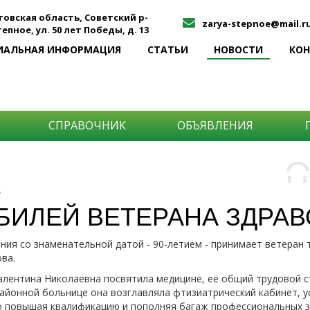
товская область, Советский р-
zarya-stepnoe@mail.r
Степное, ул. 50 лет Победы, д. 13
ИАЛЬНАЯ ИНФОРМАЦИЯ
СТАТЬИ
НОВОСТИ
КО
СПРАВОЧНИК
ОБЪЯВЛЕНИЯ
О
Н
О
я
и
БИЛЕЙ ВЕТЕРАНА ЗДРА
Самы
ния со знаменательной датой - 90-летием - принимает ветеран 
Хоти
-про
ва.
О ча
-соб
него
-спо
лентина Николаевна посвятила медицине, её общий трудовой с
Прос
районной больнице она возглавляла фтизиатрический кабинет,
-мир
 повышая квалификацию и пополняя багаж профессиональных зн
-ме