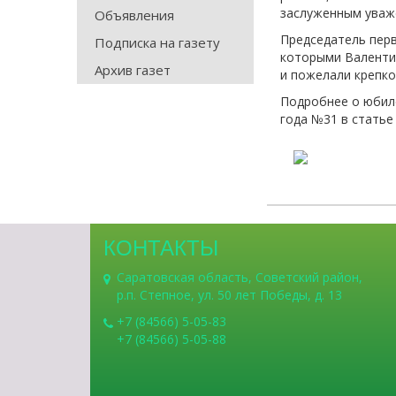
заслуженным уваж
Объявления
Председатель перв
Подписка на газету
которыми Валенти
Архив газет
и пожелали крепко
Подробнее о юбиле
года №31 в статье
КОНТАКТЫ
Саратовская область, Советский район,
р.п. Степное, ул. 50 лет Победы, д. 13
+7 (84566) 5-05-83
+7 (84566) 5-05-88