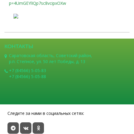
p=4UmGEYlIQp7sc8vcipxOXw
КОНТАКТЫ
Саратовская область, Советский район,
р.п. Степное, ул. 50 лет Победы, д. 13
+7 (84566) 5-05-83
+7 (84566) 5-05-88
Следите за нами в социальных сетях: