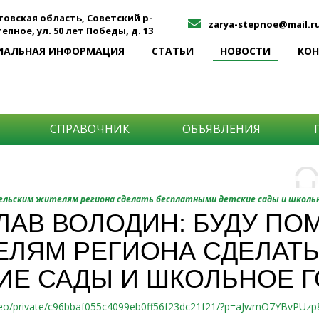
товская область, Советский р-
zarya-stepnoe@mail.r
Степное, ул. 50 лет Победы, д. 13
ИАЛЬНАЯ ИНФОРМАЦИЯ
СТАТЬИ
НОВОСТИ
КО
СПРАВОЧНИК
ОБЪЯВЛЕНИЯ
О
Н
О
 сельским жителям региона сделать бесплатными детские сады и школь
и
ЛАВ ВОЛОДИН: БУДУ ПО
Самы
ЕЛЯМ РЕГИОНА СДЕЛАТ
Хоти
-про
О ча
-соб
ИЕ САДЫ И ШКОЛЬНОЕ 
него
-спо
Прос
-мир
video/private/c96bbaf055c4099eb0ff56f23dc21f21/?p=aJwmO7YBvPU
-ме