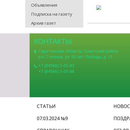
Объявления
Подписка на газету
Архив газет
КОНТАКТЫ
Саратовская область, Советский район,
р.п. Степное, ул. 50 лет Победы, д. 13
+7 (84566) 5-05-83
+7 (84566) 5-05-88
СТАТЬИ
НОВО
07.03.2024 №9
ПОЗДР