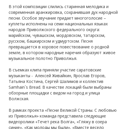
В этой композиции слились старинная мелодика и
современная аранжировка, сохранившая дух народной
песни. Особое звучание придает многоголосие –
куплеты исполнены на семи национальных языках
народов Приволжского федерального округа:
марийском, чувашском, мордовском, татарском,
русском, башкирском и удмуртском. Песня
превращается в хоровое повествование о родной
земле, в котором народные наречия образуют живое
музыкальное полотно Приволжья.
В съемках клипа приняли участие саратовские
музыканты - Алексей Живайкин, Ярослав Егоров,
Татьяна Костина, Сергей Шалимов и коллектив
Samhain`s Bread. В качестве локаций были выбраны
обзорные площадки с видом на город и улица
Волжская.
В рамках проекта «Песни Великой Страны. С любовью
из Приволжья» команда представила следующие
видеоролики «Течет река Волга», «Гляжу в озера
синие», «Как молоды мы были», «Вместе весело