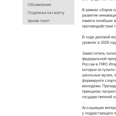
Объявления
В рамках сборов п
Подписка на газету
развитие инноваци
Архив газет
памяти погибших в
противодействии т
В ходе деловой и
уровнях в 2026 год
Заместитель полн
федеральной прог
России в ПФО Игор
которые вступило 
школьные музеи, п
формируете спорт
молодежи. Президе
принципах патриот
государственной з
Ассоциация ветера
у подрастающего п