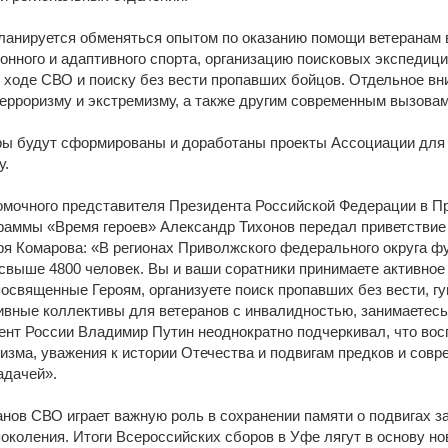
-об
ланируется обменяться опытом по оказанию помощи ветеранам в
онного и адаптивного спорта, организацию поисковых экспедици
 ходе СВО и поиску без вести пропавших бойцов. Отдельное вн
ерроризму и экстремизму, а также другим современным вызовам
гры будут сформированы и доработаны проекты Ассоциации для
у.
омочного представителя Президента Российской Федерации в П
раммы «Время героев» Александр Тихонов передал приветствие
я Комарова: «В регионах Приволжского федерального округа ф
свыше 4800 человек. Вы и ваши соратники принимаете активное
освященные Героям, организуете поиск пропавших без вести, г
ивные коллективы для ветеранов с инвалидностью, занимаетесь
нт России Владимир Путин неоднократно подчеркивал, что вос
изма, уважения к истории Отечества и подвигам предков и совр
адачей».
нов СВО играет важную роль в сохранении памяти о подвигах з
околения. Итоги Всероссийских сборов в Уфе лягут в основу но