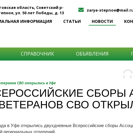
товская область, Советский р-
zarya-stepnoe@mail.r
Степное, ул. 50 лет Победы, д. 13
ИАЛЬНАЯ ИНФОРМАЦИЯ
СТАТЬИ
НОВОСТИ
КО
СПРАВОЧНИК
ОБЪЯВЛЕНИЯ
О
Н
О
етеранов СВО открылись в Уфе
и
СЕРОССИЙСКИЕ СБОРЫ 
Самы
ВЕТЕРАНОВ СВО ОТКРЫ
Хоти
-про
О ча
-соб
него
-спо
Прос
-мир
года в Уфе открылись двухдневные Всероссийские сборы Ассоц
й региональных отделений.
-ме