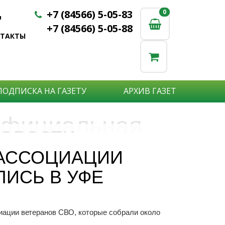
+7 (84566) 5-05-83
0
0
u
+7 (84566) 5-05-88
НТАКТЫ
ПОДПИСКА НА ГАЗЕТУ
АРХИВ ГАЗЕТ
фициальная
овости
бъявления
нформация
АССОЦИАЦИИ
е актуальные новости:
ЛИСЬ В УФЕ
те что бы о Вас узнали?
исшествия,
стной практике или деятельности
ытия района,
сударственных организаций?
рта,
Подробнее
то закажите объявление.
а науки,
иации ветеранов СВО, которые собрали около
дицины,