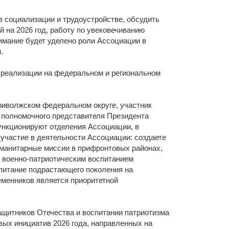
щества
Подробнее
 социализации и трудоустройстве, обсудить
й на 2026 год, работу по увековечиванию
Подробнее
имание будет уделено роли Ассоциации в
.
 реализации на федеральном и региональном
риволжском федеральном округе, участник
 полномочного представителя Президента
ункционируют отделения Ассоциации, в
 участие в деятельности Ассоциации: создаете
уманитарные миссии в прифронтовых районах,
 военно-патриотическим воспитанием
питание подрастающего поколения на
еменников является приоритетной
ащитников Отечества и воспитании патриотизма
вых инициатив 2026 года, направленных на