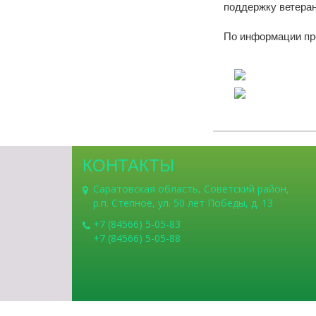
поддержку ветеран
По информации пр
КОНТАКТЫ
Саратовская область, Советский район,
р.п. Степное, ул. 50 лет Победы, д. 13
+7 (84566) 5-05-83
+7 (84566) 5-05-88