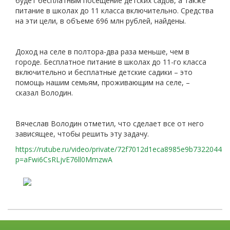
будет бесплатным посещение детских садов, а также
питание в школах до 11 класса включительно. Средства
на эти цели, в объеме 696 млн рублей, найдены.
Доход на селе в полтора-два раза меньше, чем в
городе. Бесплатное питание в школах до 11-го класса
включительно и бесплатные детские садики – это
помощь нашим семьям, проживающим на селе, –
сказал Володин.
Вячеслав Володин отметил, что сделает все от него
зависящее, чтобы решить эту задачу.
https://rutube.ru/video/private/72f7012d1eca8985e9b7322044e
p=aFwi6CsRLjvE76ll0MmzwA