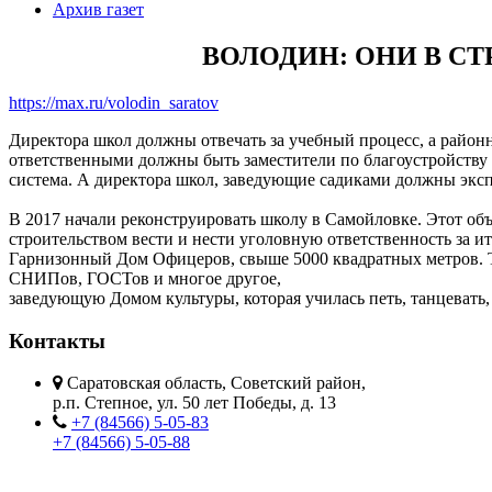
Архив газет
ВОЛОДИН: ОНИ В СТ
https://max.ru/volodin_saratov
Директора школ должны отвечать за учебный процесс, а районн
ответственными должны быть заместители по благоустройству 
система. А директора школ, заведующие садиками должны экспл
В 2017 начали реконструировать школу в Самойловке. Этот об
строительством вести и нести уголовную ответственность за ит
Гарнизонный Дом Офицеров, свыше 5000 квадратных метров. Та
СНИПов, ГОСТов и многое другое,
заведующую Домом культуры, которая училась петь, танцевать,
Контакты
Саратовская область, Советский район,
р.п. Степное, ул. 50 лет Победы, д. 13
+7 (84566) 5-05-83
+7 (84566) 5-05-88