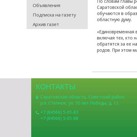
По словам главы р
Объявления
Саратовской облас
обучаются в образ
Подписка на газету
областную думу.
Архив газет
«Единовременная в
включая тех, кто 
обратятся за ее н
родов. При этом м
КОНТАКТЫ
Саратовская область, Советский район,
р.п. Степное, ул. 50 лет Победы, д. 13
+7 (84566) 5-05-83
+7 (84566) 5-05-88