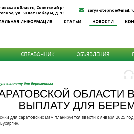
товская область, Советский р-
zarya-stepnoe@mail.r
Степное, ул. 50 лет Победы, д. 13
ИАЛЬНАЯ ИНФОРМАЦИЯ
СТАТЬИ
НОВОСТИ
КО
СПРАВОЧНИК
ОБЪЯВЛЕНИЯ
О
Н
О
вую выплату для беременных
и
САРАТОВСКОЙ ОБЛАСТИ 
Самы
ВЫПЛАТУ ДЛЯ БЕРЕ
Хоти
-про
О ча
-соб
жки для саратовских мам планируется ввести с января 2025 год
него
-спо
Бусаргин.
Прос
-мир
-ме