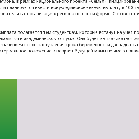
егиона, в рамках национального проекта «Семья», инициирова
-об
ти планируется ввести новую единовременную выплату в 100 т
овательных организациях региона по очной форме. Соответств
ыплата полагается тем студенткам, которые встанут на учет по 
находится в академическом отпуске. Она будет выплачиваться ж
азначением после наступления срока беременности двенадцать н
атериальное положение и возраст будущей мамы не имеют значе