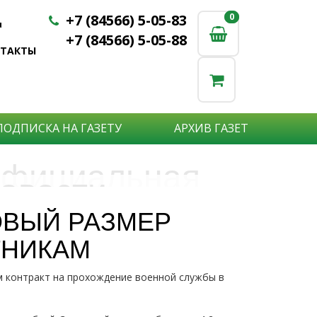
+7 (84566) 5-05-83
0
0
u
+7 (84566) 5-05-88
НТАКТЫ
ПОДПИСКА НА ГАЗЕТУ
АРХИВ ГАЗЕТ
фициальная
овости
бъявления
нформация
ОВЫЙ РАЗМЕР
е актуальные новости:
ТНИКАМ
те что бы о Вас узнали?
исшествия,
стной практике или деятельности
ытия района,
м контракт на прохождение военной службы в
сударственных организаций?
рта,
Подробнее
то закажите объявление.
а науки,
дицины,