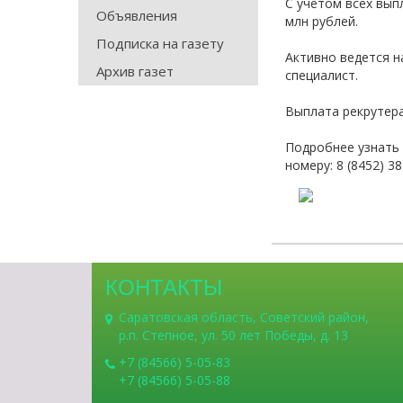
С учетом всех вып
Объявления
млн рублей.
Подписка на газету
Активно ведется н
Архив газет
специалист.
Выплата рекрутера
Подробнее узнать 
номеру: 8 (8452) 38
КОНТАКТЫ
Саратовская область, Советский район,
р.п. Степное, ул. 50 лет Победы, д. 13
+7 (84566) 5-05-83
+7 (84566) 5-05-88