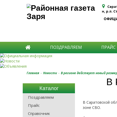
Сара
н, р.п. 
ОФИЦ
ПОЗДРАВЛЯЕМ
ПРАЙС
-
-
Главная
Новости
В регионе действует новый разм
В
Каталог
Поздравляем
В Саратовской об
Прайс
зоне СВО.
Справочник