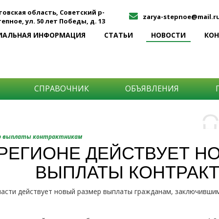
товская область, Советский р-
zarya-stepnoe@mail.r
Степное, ул. 50 лет Победы, д. 13
ИАЛЬНАЯ ИНФОРМАЦИЯ
СТАТЬИ
НОВОСТИ
КО
СПРАВОЧНИК
ОБЪЯВЛЕНИЯ
О
Н
О
ер выплаты контрактникам
и
 РЕГИОНЕ ДЕЙСТВУЕТ Н
Самы
ВЫПЛАТЫ КОНТРАК
Хоти
-про
О ча
-соб
ласти действует новый размер выплаты гражданам, заключивши
него
-спо
Прос
-мир
-ме