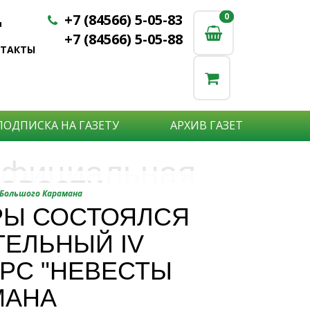
+7 (84566) 5-05-83
0
0
u
+7 (84566) 5-05-88
НТАКТЫ
ПОДПИСКА НА ГАЗЕТУ
АРХИВ ГАЗЕТ
фициальная
овости
бъявления
 Большого Карамана
нформация
РЫ СОСТОЯЛСЯ
е актуальные новости:
ТЕЛЬНЫЙ IV
те что бы о Вас узнали?
исшествия,
стной практике или деятельности
ытия района,
РС "НЕВЕСТЫ
сударственных организаций?
рта,
Подробнее
МАНА
то закажите объявление.
а науки,
дицины,