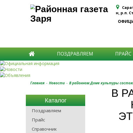
Сара
н, р.п. 
ОФИЦ
ПОЗДРАВЛЯЕМ
ПРАЙС
-
-
Главная
Новости
В районном Доме культуры состоя
В Р
Каталог
Поздравляем
ЭТ
Прайс
Справочник