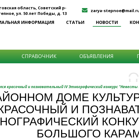
товская область, Советский р-
zarya-stepnoe@mail.r
Степное, ул. 50 лет Победы, д. 13
ИАЛЬНАЯ ИНФОРМАЦИЯ
СТАТЬИ
НОВОСТИ
КО
СПРАВОЧНИК
ОБЪЯВЛЕНИЯ
О
Н
О
лся красочный и познавательный IV Этнографический конкурс "Невесты
и
АЙОННОМ ДОМЕ КУЛЬТУ
Самы
КРАСОЧНЫЙ И ПОЗНАВА
Хоти
-про
О ча
-соб
НОГРАФИЧЕСКИЙ КОНКУ
него
-спо
БОЛЬШОГО КАРА
Прос
-мир
-ме