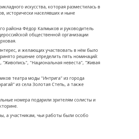
щества
икладного искусства, которая разместилась в
Подробнее
в, исторически населявших и ныне
Подробнее
ого района Фёдор Калмыков и руководитель
щероссийской общественной организации
рховая.
интерес, и желающих участвовать в нём было
принято решение определить пять номинаций:
 "Живопись", "Национальная невеста", "Живая
ников театра моды "Интрига" из города
агай" из села Золотая Степь, а также
льные номера подарили зрителям солисты и
кторине.
ы, а участникам, чьи работы были особо