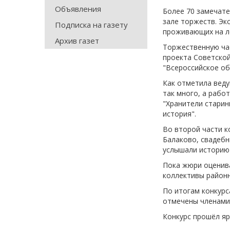
Объявления
Более 70 замечате
зале торжеств. Эк
Подписка на газету
проживающих на ле
Архив газет
Торжественную ча
проекта Советско
"Всероссийское об
Как отметила веду
так много, а рабо
"Хранители старин
история".
Во второй части к
Балаково, свадебн
услышали историю
Пока жюри оценив
коллективы районн
По итогам конкурс
отмечены членами
Конкурс прошёл яр