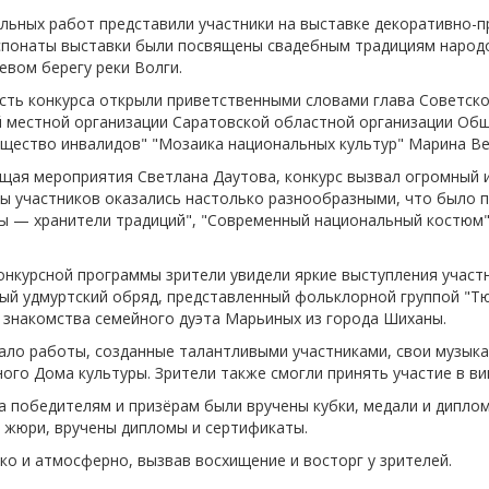
-об
льных работ представили участники на выставке декоративно-пр
спонаты выставки были посвящены свадебным традициям народо
вом берегу реки Волги.
сть конкурса открыли приветственными словами глава Советск
й местной организации Саратовской областной организации Об
щество инвалидов" "Мозаика национальных культур" Марина Ве
щая мероприятия Светлана Даутова, конкурс вызвал огромный 
ты участников оказались настолько разнообразными, что было 
ы — хранители традиций", "Современный национальный костюм",
онкурсной программы зрители увидели яркие выступления участ
ый удмуртский обряд, представленный фольклорной группой "Тюр
 знакомства семейного дуэта Марьиных из города Шиханы.
ало работы, созданные талантливыми участниками, свои музыка
ого Дома культуры. Зрители также смогли принять участие в ви
а победителям и призёрам были вручены кубки, медали и диплом
 жюри, вручены дипломы и сертификаты.
ко и атмосферно, вызвав восхищение и восторг у зрителей.