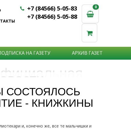
+7 (84566) 5-05-83
0
0
u
+7 (84566) 5-05-88
НТАКТЫ
ПОДПИСКА НА ГАЗЕТУ
АРХИВ ГАЗЕТ
фициальная
овости
бъявления
нформация
Ы СОСТОЯЛОСЬ
е актуальные новости:
ТИЕ - КНИЖКИНЫ
те что бы о Вас узнали?
исшествия,
стной практике или деятельности
ытия района,
сударственных организаций?
рта,
Подробнее
то закажите объявление.
а науки,
лиотекари и, конечно же, все те мальчишки и
дицины,