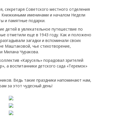
щества
Подробнее
, секретаря Советского местного отделения
 с Книжкиными именинами и началом Недели
Подробнее
ты и памятные подарки.
ие детей в увлекательное путешествие по
ые отметили еще в 1943 году. Как и положено
 разгадывали загадки и вспоминали своих
не Маштаковой, чье стихотворение,
и Милана Чуракова.
 коллектив «Карусель» порадовал зрителей
», а воспитанники детского сада «Теремок»
ников. Ведь такие праздники напоминают нам,
ам за этот чудесный день!