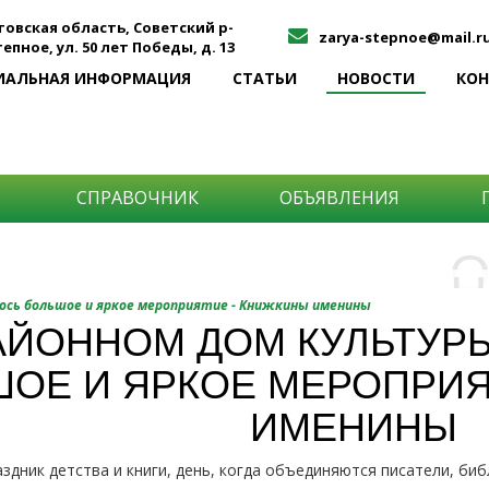
товская область, Советский р-
zarya-stepnoe@mail.r
Степное, ул. 50 лет Победы, д. 13
ИАЛЬНАЯ ИНФОРМАЦИЯ
СТАТЬИ
НОВОСТИ
КО
СПРАВОЧНИК
ОБЪЯВЛЕНИЯ
О
Н
О
ось большое и яркое мероприятие - Книжкины именины
и
АЙОННОМ ДОМ КУЛЬТУР
Самы
ОЕ И ЯРКОЕ МЕРОПРИЯ
Хоти
-про
О ча
-соб
ИМЕНИНЫ
него
-спо
Прос
-мир
здник детства и книги, день, когда объединяются писатели, биб
-ме