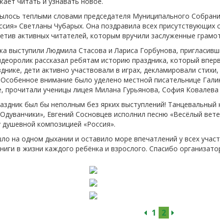
жает читать и узнавать новое.
-об
ылось теплыми словами председателя Муниципального Собрания
ссия» Светланы Чубарых. Она поздравила всех присутствующих
метив активных читателей, которым вручили заслуженные грамо
а выступили Людмила Стасова и Лариса Горбунова, пригласивш
идеоролик рассказал ребятам историю праздника, который вперв
днике, дети активно участвовали в играх, декламировали стихи,
 Особенное внимание было уделено местной писательнице Гали
, прочитали ученицы лицея Милана Гурьянова, София Ковалева 
раздник был бы неполным без ярких выступлений! Танцевальный
Одуванчики», Евгений Сосновцев исполнил песню «Весёлый ветер
 душевной композицией «Россия».
о на одном дыхании и оставило море впечатлений у всех участ
ниги в жизни каждого ребёнка и взрослого. Спасибо организатор
1
2