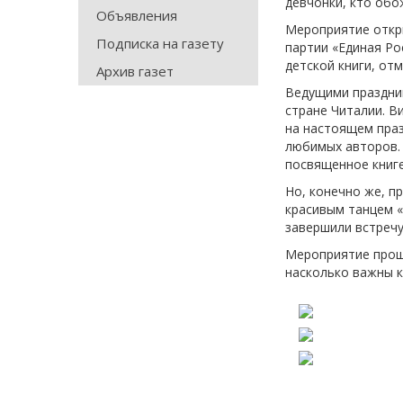
девчонки, кто обо
Объявления
Мероприятие откр
Подписка на газету
партии «Единая Ро
детской книги, от
Архив газет
Ведущими праздник
стране Читалии. В
на настоящем праз
любимых авторов.
посвященное книге
Но, конечно же, п
красивым танцем «
завершили встречу
Мероприятие прошл
насколько важны к