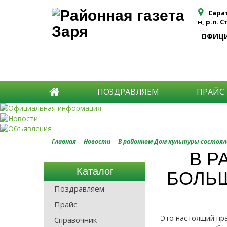
Сара
н, р.п. 
ОФИЦ
ПОЗДРАВЛЯЕМ
ПРАЙС
-
-
Главная
Новости
В районном Дом культуры состоял
В Р
Каталог
БОЛЬШ
Поздравляем
Прайс
Это настоящий пра
Справочник