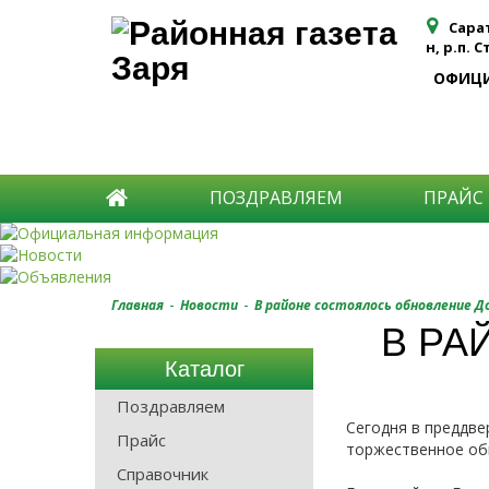
Сара
н, р.п. 
ОФИЦ
ПОЗДРАВЛЯЕМ
ПРАЙС
-
-
Главная
Новости
В районе состоялось обновление Д
В РА
Каталог
Поздравляем
Сегодня в преддве
Прайс
торжественное об
Справочник