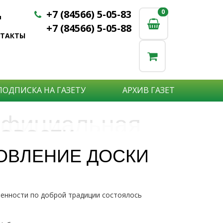
+7 (84566) 5-05-83
0
0
u
+7 (84566) 5-05-88
НТАКТЫ
ПОДПИСКА НА ГАЗЕТУ
АРХИВ ГАЗЕТ
фициальная
овости
бъявления
нформация
ОВЛЕНИЕ ДОСКИ
е актуальные новости:
те что бы о Вас узнали?
исшествия,
стной практике или деятельности
ытия района,
ленности по доброй традиции состоялось
сударственных организаций?
рта,
Подробнее
то закажите объявление.
а науки,
дицины,