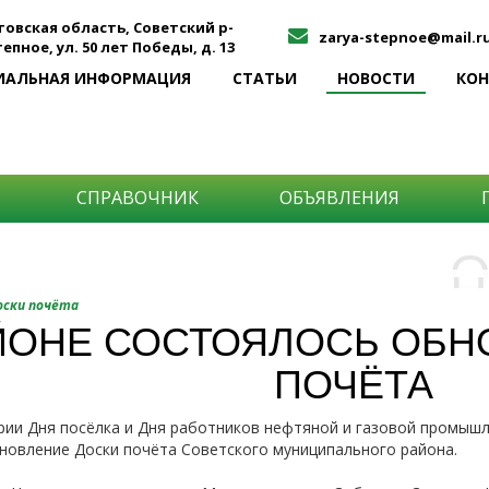
товская область, Советский р-
zarya-stepnoe@mail.r
Степное, ул. 50 лет Победы, д. 13
ИАЛЬНАЯ ИНФОРМАЦИЯ
СТАТЬИ
НОВОСТИ
КО
СПРАВОЧНИК
ОБЪЯВЛЕНИЯ
О
Н
О
оски почёта
и
ЙОНЕ СОСТОЯЛОСЬ ОБН
Самы
ПОЧЁТА
Хоти
-про
О ча
-соб
рии Дня посёлка и Дня работников нефтяной и газовой промыш
него
-спо
новление Доски почёта Советского муниципального района.
Прос
-мир
-ме