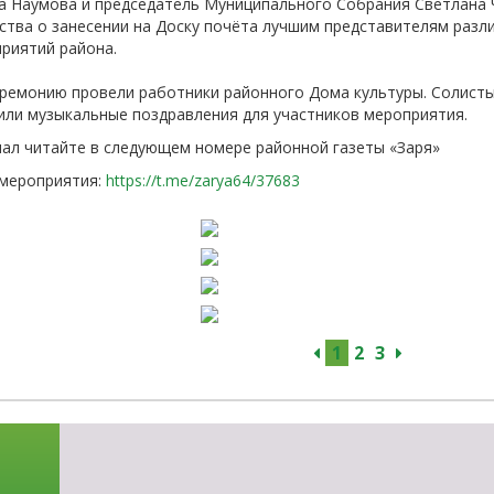
на Наумова и председатель Муниципального Собрания Светлана 
-об
ства о занесении на Доску почёта лучшим представителям раз
риятий района.
ремонию провели работники районного Дома культуры. Солисты
или музыкальные поздравления для участников мероприятия.
ал читайте в следующем номере районной газеты «Заря»
 мероприятия:
https://t.me/zarya64/37683
1
2
3