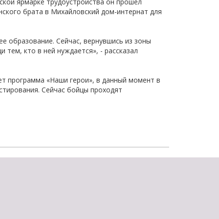
йской ярмарке трудоустройства он прошел
щества
Подробнее
нского брата в Михайловский дом-интернат для
Подробнее
е образование. Сейчас, вернувшись из зоны
тем, кто в ней нуждается», - рассказал
ет программа «Наши герои», в данный момент в
стирования. Сейчас бойцы проходят