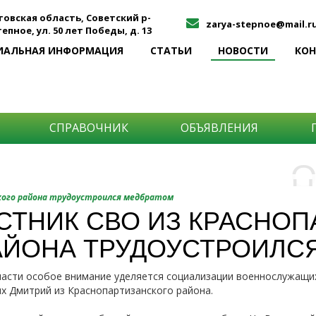
товская область, Советский р-
zarya-stepnoe@mail.r
Степное, ул. 50 лет Победы, д. 13
ИАЛЬНАЯ ИНФОРМАЦИЯ
СТАТЬИ
НОВОСТИ
КО
СПРАВОЧНИК
ОБЪЯВЛЕНИЯ
О
Н
О
кого района трудоустроился медбратом
и
СТНИК СВО ИЗ КРАСНО
Самы
АЙОНА ТРУДОУСТРОИЛС
Хоти
-про
О ча
-соб
асти особое внимание уделяется социализации военнослужащих
него
-спо
их Дмитрий из Краснопартизанского района.
Прос
-мир
-ме