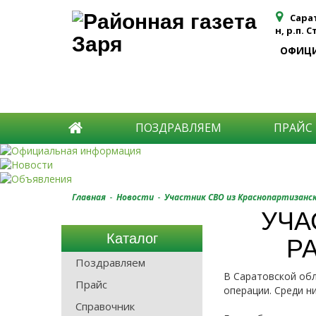
Сара
н, р.п. 
ОФИЦ
ПОЗДРАВЛЯЕМ
ПРАЙС
-
-
Главная
Новости
Участник СВО из Краснопартизанс
УЧА
Каталог
Р
Поздравляем
В Саратовской обл
Прайс
операции. Среди н
Справочник