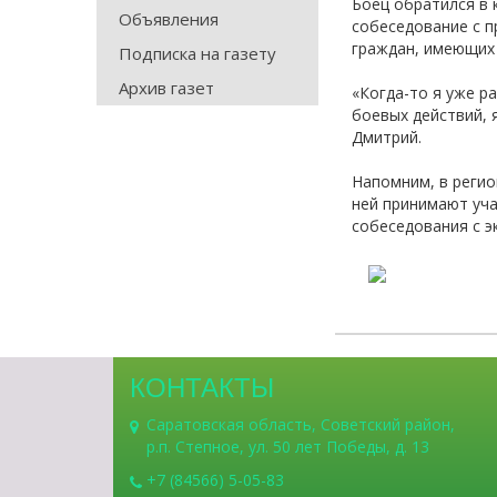
Боец обратился в 
Объявления
собеседование с п
граждан, имеющих 
Подписка на газету
Архив газет
«Когда-то я уже р
боевых действий, 
Дмитрий.
Напомним, в регио
ней принимают уча
собеседования с э
КОНТАКТЫ
Саратовская область, Советский район,
р.п. Степное, ул. 50 лет Победы, д. 13
+7 (84566) 5-05-83