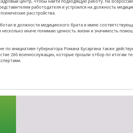
кадровый центр, чтобы найти подходящую работу. На Всеросси
-об
редставителем работодателя и устроился на должность медици
психические расстройства.
аботал в должности медицинского брата и имею соответствующе
я несколько иначе понимаю ценность жизни и значимость помощи 
не по инициативе губернатора Романа Бусаргина также действу
стие 260 военнослужащих, которые прошли отбор по итогам те
кспертами.