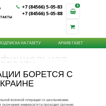
+7 (84566) 5-05-83
0
0
u
+7 (84566) 5-05-88
НТАКТЫ
ПОДПИСКА НА ГАЗЕТУ
АРХИВ ГАЗЕТ
фициальная
овости
бъявления
нформация
АЦИИ БОРЕТСЯ С
е актуальные новости:
КРАИНЕ
те что бы о Вас узнали?
исшествия,
стной практике или деятельности
ытия района,
сударственных организаций?
рта,
Подробнее
то закажите объявление.
альной военной операции со школьниками.
а науки,
е окончания университета проходил срочную
дицины,