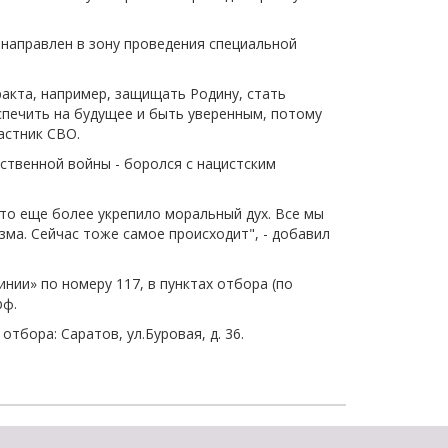
щества
Подробнее
 направлен в зону проведения специальной
Подробнее
ракта, например, защищать Родину, стать
печить на будущее и быть уверенным, потому
частник СВО.
ественной войны - боролся с нацистским
Это еще более укрепило моральный дух. Все мы
зма. Сейчас тоже самое происходит", - добавил
нии» по номеру 117, в пунктах отбора (по
рф.
тбора: Саратов, ул.Буровая, д. 36.