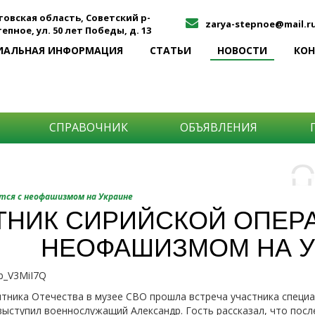
товская область, Советский р-
zarya-stepnoe@mail.r
Степное, ул. 50 лет Победы, д. 13
ИАЛЬНАЯ ИНФОРМАЦИЯ
СТАТЬИ
НОВОСТИ
КО
СПРАВОЧНИК
ОБЪЯВЛЕНИЯ
О
Н
О
ется с неофашизмом на Украине
и
ТНИК СИРИЙСКОЙ ОПЕР
Самы
НЕОФАШИЗМОМ НА У
Хоти
-про
О ча
-соб
Wb_V3MiI7Q
него
-спо
Прос
тника Отечества в музее СВО прошла встреча участника специ
-мир
ыступил военнослужащий Александр. Гость рассказал, что посл
-ме