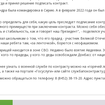
гда и принял решение подписать контракт.
-об
ндра была командировка в Сирию. А в феврале 2022 года он был
.
о определить для себя, какую цель преследует подписание конт
ного преимуществ при заключении контракта. Можно себя обес
ь и стабильность, как и говорит наш Президент", - поделился у
зал школьникам о том, что его прадед - участник Великой Отеч
 наши ребята там, «за ленточкой», борются с неофашизмом.
арищей находится в зоне СВО. Недавно было взятие Авдеевки. 
 кого-то прадеды, у кого-то деды освобождали Донбасс от наци
ее узнать о военной службе по контракту можно на «горячей ли
, а также на портале «Госуслуги» или сайте службапоконтракту.
ожно обращаться по телефону: 8 (8452) 38-19-20. Адрес пункта о