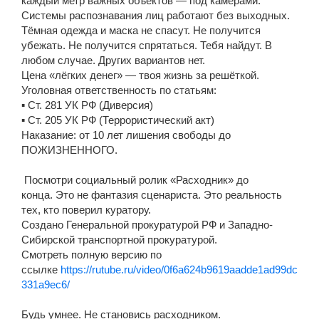
каждый метр важных объектов — под камерами.
Системы распознавания лиц работают без выходных.
Тёмная одежда и маска не спасут. Не получится
убежать. Не получится спрятаться. Тебя найдут. В
любом случае. Других вариантов нет.
Цена «лёгких денег» — твоя жизнь за решёткой.
Уголовная ответственность по статьям:
▪️ Ст. 281 УК РФ (Диверсия)
▪️ Ст. 205 УК РФ (Террористический акт)
Наказание: от 10 лет лишения свободы до
ПОЖИЗНЕННОГО.
Посмотри социальный ролик «Расходник» до
конца. Это не фантазия сценариста. Это реальность
тех, кто поверил куратору.
Создано Генеральной прокуратурой РФ и Западно-
Сибирской транспортной прокуратурой.
Смотреть полную версию по
ссылке
https://rutube.ru/video/0f6a624b9619aadde1ad99dc
331a9ec6/
Будь умнее. Не становись расходником.