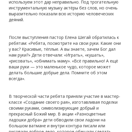
используем этот дар неправильно. Под трогательную
инструментальную музыку актёры без слов, но очень
выразительно показали всю историю человеческих
деяний.
После выступления пастор Елена Шегай обратилась к
ребятам: «Ребята, посмотрите на свои руки. Какие они
у вас? Красивые, тёплые. А вы знаете, зачем Бог дал
нам руки?» Дети отвечали: «Играть», «кушать»,
«рисовать», «обнимать маму». «Всё правильно! А ещё
ваши руки — это маленькое чудо, которое может
делать большие добрые дела. Помните об этом
всегда».
В творческой части ребята приняли участие в мастер-
классе «Создание своего рая», изготавливая поделки
своими руками, символизирующие добрый и
прекрасный Божий мир. В акции «Разноцветные
ладошки добра» дети обводили свои ладони на
большом ватмане и внутри контура писали или
рисовали доброе дело, которое обещали сделать.