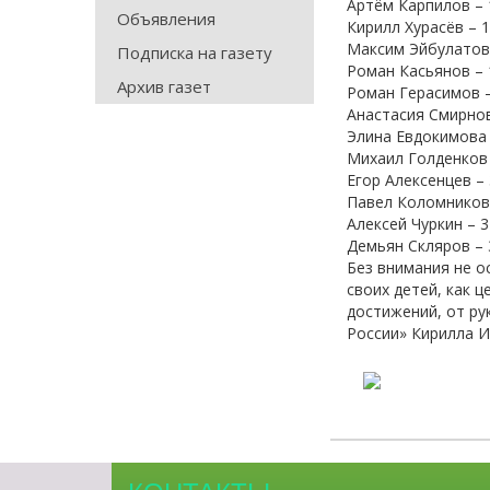
Артём Карпилов – 
Объявления
Кирилл Хурасёв – 1
Максим Эйбулатов 
Подписка на газету
Роман Касьянов – 
Архив газет
Роман Герасимов –
Анастасия Смирнов
Элина Евдокимова 
Михаил Голденков 
Егор Алексенцев – 
Павел Коломников 
Алексей Чуркин – 
Демьян Скляров – 
Без внимания не о
своих детей, как 
достижений, от р
России» Кирилла И