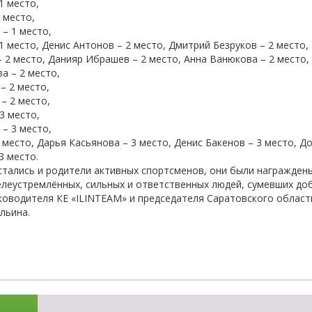
1 место,
-об
 место,
– 1 место,
1 место, Денис Антонов – 2 место, Дмитрий Безруков – 2 место,
 2 место, Данияр Ибрашев – 2 место, Анна Ванюкова – 2 место,
а – 2 место,
– 2 место,
– 2 место,
3 место,
– 3 место,
3 место, Дарья Касьянова – 3 место, Денис Бакенов – 3 место, Д
3 место.
стались и родители активных спортсменов, они были награжде
целеустремлённых, сильных и ответственных людей, сумевших до
уководителя КЕ «ILINTEAM» и председателя Саратовского обла
льина.