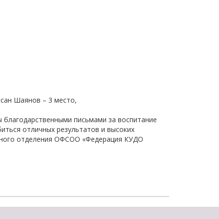
щества
Подробнее
Подробнее
осан Шаянов – 3 место,
ны благодарственными письмами за воспитание
биться отличных результатов и высоких
стного отделения ОФСОО «Федерация КУДО