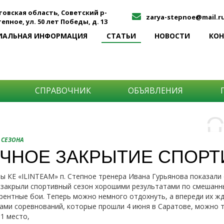
товская область, Советский р-
zarya-stepnoe@mail.r
Степное, ул. 50 лет Победы, д. 13
ИАЛЬНАЯ ИНФОРМАЦИЯ
СТАТЬИ
НОВОСТИ
КО
СПРАВОЧНИК
ОБЪЯВЛЕНИЯ
О
Н
О
 СЕЗОНА
и
ЧНОЕ ЗАКРЫТИЕ СПОРТ
Самы
ы КЕ «ILINTEAM» п. Степное тренера Ивана Гурьянова показали
Хоти
-про
закрыли спортивный сезон хорошими результатами по смешанн
О ча
-соб
рентные бои. Теперь можно немного отдохнуть, а впереди их ж
него
-спо
ами соревнований, которые прошли 4 июня в Саратове, можно т
Прос
-мир
1 место,
-ме