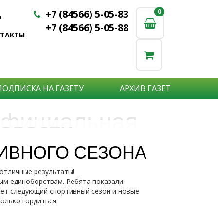
+7 (84566) 5-05-83
0
0
u
+7 (84566) 5-05-88
НТАКТЫ
ПОДПИСКА НА ГАЗЕТУ
АРХИВ ГАЗЕТ
фициальная
овости
бъявления
нформация
ИВНОГО СЕЗОНА
е актуальные новости:
 отличные результаты!
те что бы о Вас узнали?
исшествия,
ым единоборствам. Ребята показали
стной практике или деятельности
ытия района,
дёт следующий спортивный сезон и новые
сударственных организаций?
рта,
Подробнее
олько гордиться:
то закажите объявление.
а науки,
дицины,