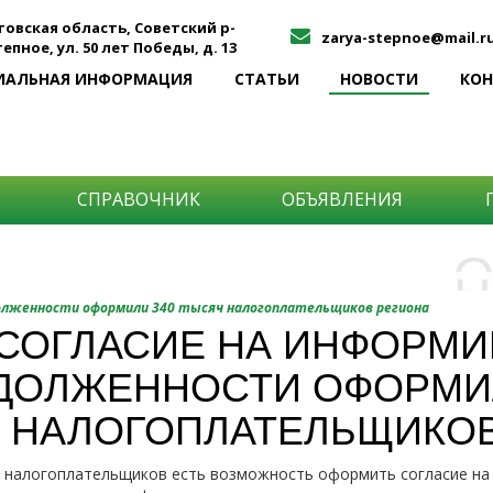
товская область, Советский р-
zarya-stepnoe@mail.r
Степное, ул. 50 лет Победы, д. 13
ИАЛЬНАЯ ИНФОРМАЦИЯ
СТАТЬИ
НОВОСТИ
КО
СПРАВОЧНИК
ОБЪЯВЛЕНИЯ
О
Н
О
долженности оформили 340 тысяч налогоплательщиков региона
и
СОГЛАСИЕ НА ИНФОРМИ
Самы
ДОЛЖЕННОСТИ ОФОРМИЛ
Хоти
-про
О ча
-соб
НАЛОГОПЛАТЕЛЬЩИКОВ
него
-спо
Прос
-мир
у налогоплательщиков есть возможность оформить согласие на
-ме