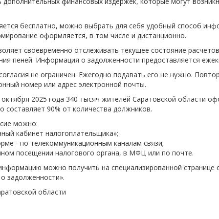
 дополнительных финансовых издержек, которые могут возникн
-об
яется бесплатно, можно выбрать для себя удобный способ инф
мирование оформляется, в том числе и дистанционно.
воляет своевременно отслеживать текущее состояние расчетов
ния пеней. Информация о задолженности предоставляется ежек
согласия не ограничен. Ежегодно подавать его не нужно. Повто
нный номер или адрес электронной почты.
 октября 2025 года 340 тысяч жителей Саратовской области о
о составляет 90% от количества должников.
сие можно:
ичный кабинет налогоплательщика»;
орме - по телекоммуникационным каналам связи;
ичном посещении налогового органа, в МФЦ или по почте.
информацию можно получить на специализированной странице 
о задолженности».
аратовской области