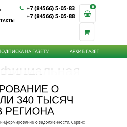
+7 (84566) 5-05-83
0
0
u
+7 (84566) 5-05-88
НТАКТЫ
ПОДПИСКА НА ГАЗЕТУ
АРХИВ ГАЗЕТ
фициальная
овости
бъявления
нформация
РОВАНИЕ О
е актуальные новости:
И 340 ТЫСЯЧ
те что бы о Вас узнали?
исшествия,
стной практике или деятельности
ытия района,
 РЕГИОНА
сударственных организаций?
рта,
Подробнее
то закажите объявление.
а науки,
 информирование о задолженности. Сервис
дицины,