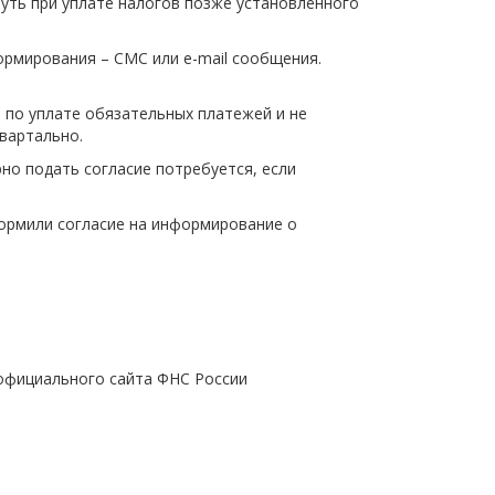
уть при уплате налогов позже установленного
щества
Подробнее
ормирования – СМС или е-mail сообщения.
Подробнее
 по уплате обязательных платежей и не
вартально.
рно подать согласие потребуется, если
формили согласие на информирование о
официального сайта ФНС России