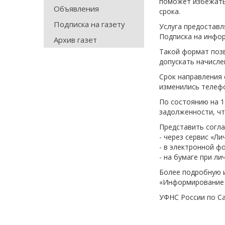
поможет избежать
Объявления
срока.
Подписка на газету
Услуга предоставл
Подписка на инфор
Архив газет
Такой формат поз
допускать начисле
Срок направления 
изменились телефо
По состоянию на 1
задолженности, чт
Представить согла
- через сервис «Л
- в электронной ф
- на бумаге при л
Более подробную 
«Информирование 
УФНС России по С