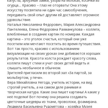
капусты, арбузные замки, узоры на яблоках, косички из
огурца.... Красиво – глаз не оторвать! Она этому
искусству посвятила ни один час самообучения,
передавать свой опыт другим ей доставляет огромное
удовольствие.
Наталья Николаевна Федорович, Мария Александровна
Пантелеева, Елена Фёдоровна Рахманкулова – коллеги,
влюблённые в создание картин по номерам. Каждая
картина – это уголок счастья, который они уже
посетили или мечтают посетить во время путешествия.
Вот так просто, красиво с использованием
визуализации на своих уроках они добиваются хороших
результатов. Красота холста рождает красоту слова,
коллеги пишут стихи и учат своих детей видеть и
слышать необычное в обычном.
Зрителей пригласили во второй зал «За партой, за
мольбертом, у печи».
Вера Михайловна Негода, учитель истории, на вид
строгий учитель, а на самом деле ранимая и
творческая натура. Какие она пишет картины! А какие у
неё поделки! Вот почему она решила создавать
цветочные шедевры из ткани, проволоки, фоамирана.
Людмила Васильевна Рудомётова – хозяйка Музея