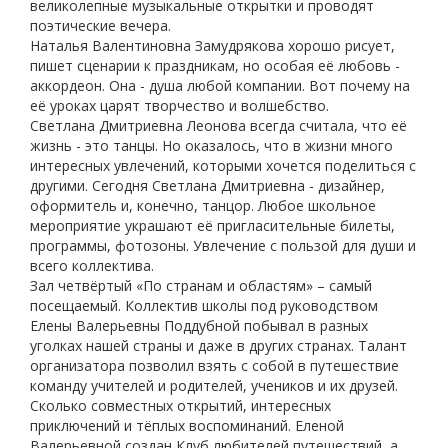
великолепные музыкальные открытки и проводят
поэтические вечера.
Наталья Валентиновна Замудрякова хорошо рисует,
пишет сценарии к праздникам, но особая её любовь -
аккордеон. Она - душа любой компании. Вот почему на
её уроках царят творчество и волшебство.
Светлана Дмитриевна Леонова всегда считала, что её
жизнь - это танцы. Но оказалось, что в жизни много
интересных увлечений, которыми хочется поделиться с
другими. Сегодня Светлана Дмитриевна - дизайнер,
оформитель и, конечно, танцор. Любое школьное
мероприятие украшают её пригласительные билеты,
программы, фотозоны. Увлечение с пользой для души и
всего коллектива.
Зал четвёртый «По странам и областям» – самый
посещаемый. Коллектив школы под руководством
Елены Валерьевны Поддубной побывал в разных
уголках нашей страны и даже в других странах. Талант
организатора позволил взять с собой в путешествие
команду учителей и родителей, учеников и их друзей.
Сколько совместных открытий, интересных
приключений и тёплых воспоминаний. Еленой
Валерьевной создан Клуб любителей путешествий, а