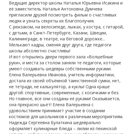
Ведущие директор школы Наталья Юрьевна Исакина и
её заместитель Наталья Антоновна Думчева
пригласили друзей посмотреть фильм о счастливых
людях и узнать секреты их благополучия.
С рюкзаком, на велосипеде, лыжах, у костра, с гитарой,
с детьми, в Санкт-Петербурге, Казани, Швеции,
Калининграде, в театре, на беговой дорожке...
Мелькают кадры, сменяя друг друга, где педагоги
школы абсолютно счастливы!
И вот открылись двери первого зала «Волшебные
руки», и места за столом заняли те педагоги, которые
умеют создавать шедевры собственными руками.
Елена Валерьевна Иванова, учитель информатики,
достала из своей объёмной таинственной сумки, нет,
не тетради, не калькулятор, а куклы! Одна краше
другой: спортивные, современные, с косичками и без.
Но главное, все они созданы её руками! Оказывается,
она прекрасно шьёт! Елена Валерьевна с
удовольствием принимает участие в создании
костюмов для школьников к различным мероприятиям.
Надежда Сергеевна Булаткина шедеврально
оформляет кулинарные блюда – лилии из пекинской