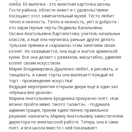
хлеба. Её выпечка - это визитная карточка школы.
Гости района, области знают и с удовольствием
посещают этот замечательный музей. Тесто любит
тепло и нежность. Тепло и нежность, уют и доброта -
это характерные черты Людмилы Васильевны.
Оксана Анатольевна Вартапетова, учитель начальных
классов, а ещё она научилась раньше других делать
тульские пряники и «заразила» этим занятием своих
коллег. Но оказывается, она ещё и знаток армянской
кухни. Всё она делает с размахом, масштабно, удивляя
коллег своим искусством.
Мария Владимировна Душленко любит, и рисовать, и
танцевать. А какие торты она выпекает! Каждый её
торт - произведение искусства!
Ведущие мероприятия открыли двери ещё в один зал
«Музыка вне уроков».
Марина Анатольевна Бредихина прекрасно поёт. «Как
можно пройти мимо такого таланта», - подумала
администрация, приняв единственно правильное
решение: назначить Марину Анатольевну заместителем
директора по внеклассной работе. Теперь она и сама
поёт, и вся школа вместе с ней показывает