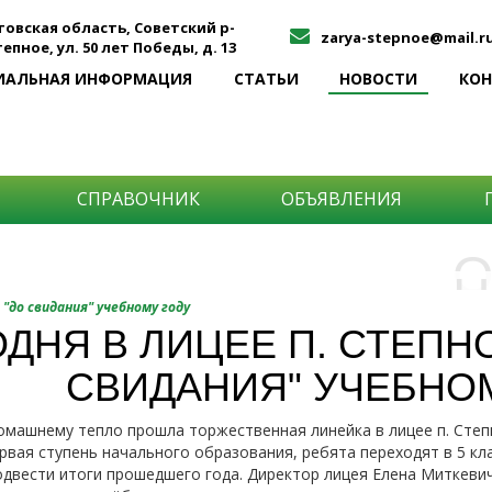
товская область, Советский р-
zarya-stepnoe@mail.r
Степное, ул. 50 лет Победы, д. 13
ИАЛЬНАЯ ИНФОРМАЦИЯ
СТАТЬИ
НОВОСТИ
КО
СПРАВОЧНИК
ОБЪЯВЛЕНИЯ
О
Н
О
 "до свидания" учебному году
и
ДНЯ В ЛИЦЕЕ П. СТЕПН
Самы
СВИДАНИЯ" УЧЕБНО
Хоти
-про
О ча
-соб
омашнему тепло прошла торжественная линейка в лицее п. Степ
него
-спо
ервая ступень начального образования, ребята переходят в 5 кла
Прос
-мир
одвести итоги прошедшего года. Директор лицея Елена Миткеви
-ме