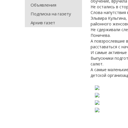
обучение, вручила
Объявления
Не остались в сто
Слова напутствия 
Подписка на газету
Эльвира Кульгина,
Архив газет
районного женсове
Не сдерживали сле
Поничева.
А повзрослевшие в
расставаться с на
И самые активные
Выпускники подгот
салют.
А самые маленькие
детской организац