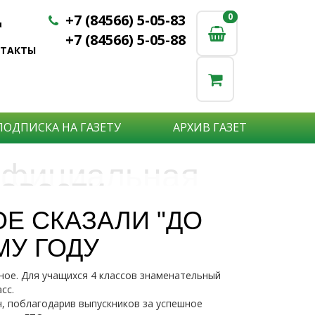
+7 (84566) 5-05-83
0
0
u
+7 (84566) 5-05-88
НТАКТЫ
ПОДПИСКА НА ГАЗЕТУ
АРХИВ ГАЗЕТ
фициальная
овости
бъявления
нформация
ОЕ СКАЗАЛИ "ДО
е актуальные новости:
МУ ГОДУ
те что бы о Вас узнали?
исшествия,
стной практике или деятельности
ытия района,
ное. Для учащихся 4 классов знаменательный
сударственных организаций?
рта,
Подробнее
сс.
то закажите объявление.
а науки,
ч, поблагодарив выпускников за успешное
дицины,