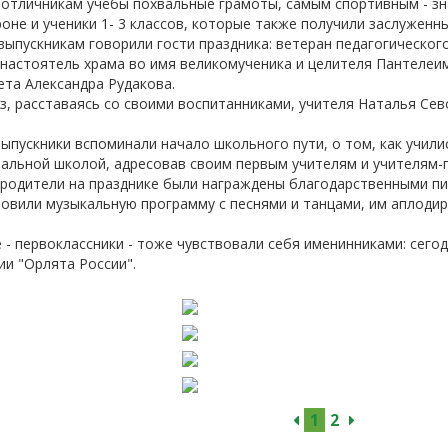
 отличникам учёбы похвальные грамоты, самым спортивным - зн
-об
роне и ученики 1- 3 классов, которые также получили заслуженн
выпускникам говорили гости праздника: ветеран педагогическог
 настоятель храма во имя великомученика и целителя Пантелеи
та Александра Рудакова.
з, расставаясь со своими воспитанниками, учителя Наталья Се
ыпускники вспоминали начало школьного пути, о том, как учили
чальной школой, адресовав своим первым учителям и учителям-
 родители на празднике были награждены благодарственными пи
овили музыкальную программу с песнями и танцами, им аплодир
 - первоклассники - тоже чувствовали себя именинниками: сего
ии "Орлята России".
1
2