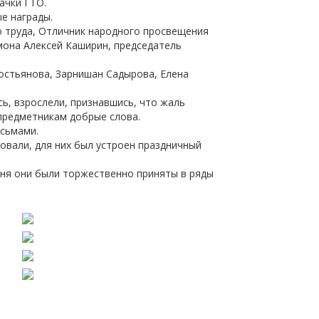
ачки ГТО.
щества
Подробнее
ые награды.
о труда, Отличник народного просвещения
мона Алексей Каширин, председатель
Подробнее
востьянова, Зарнишан Садырова, Елена
сь, взрослели, признавшись, что жаль
предметникам добрые слова.
сьмами.
овали, для них был устроен праздничный
дня они были торжественно приняты в ряды