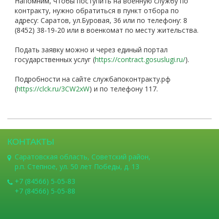
Напомним, чтобы поступить на военную службу по
контракту, нужно обратиться в пункт отбора по
адресу: Саратов, ул.Буровая, 36 или по телефону:
8
(8452) 38-19-20
или в военкомат по месту жительства.
Подать заявку можно и через единый портал
государственных услуг (
https://contract.gosuslugi.ru/
).
Подробности на сайте службапоконтракту.рф
(
https://clck.ru/3CW2xW
) и по телефону 117.
КОНТАКТЫ
Саратовская область, Советский район,
р.п. Степное, ул. 50 лет Победы, д. 13
+7 (84566) 5-05-83
+7 (84566) 5-05-88