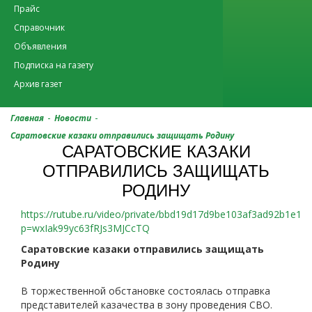
Прайс
Справочник
Объявления
Подписка на газету
Архив газет
-
-
Главная
Новости
Саратовские казаки отправились защищать Родину
САРАТОВСКИЕ КАЗАКИ
ОТПРАВИЛИСЬ ЗАЩИЩАТЬ
РОДИНУ
https://rutube.ru/video/private/bbd19d17d9be103af3ad92b1e13f
p=wxIak99yc63fRJs3MJCcTQ
Саратовские казаки отправились защищать
Родину
В торжественной обстановке состоялась отправка
представителей казачества в зону проведения СВО.