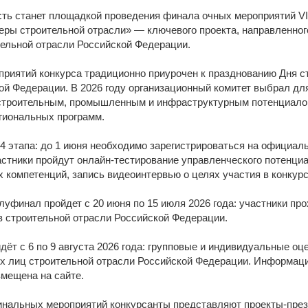
-об
ть станет площадкой проведения финала очных мероприятий VI
ры строительной отрасли» — ключевого проекта, направленного
ельной отрасли Российской Федерации.
риятий конкурса традиционно приурочен к празднованию Дня ст
ой Федерации. В 2026 году организационный комитет выбрал д
 строительным, промышленным и инфраструктурным потенциалом
гиональных программ.
 4 этапа: до 1 июня необходимо зарегистрироваться на официаль
астники пройдут онлайн-тестирование управленческого потенциа
компетенций, запись видеоинтервью о целях участия в конкур
уфинал пройдет с 20 июня по 15 июля 2026 года: участники пр
 строительной отрасли Российской Федерации.
ёт с 6 по 9 августа 2026 года: групповые и индивидуальные оц
х лиц строительной отрасли Российской Федерации. Информаци
мещена на сайте.
нальных мероприятий конкурсанты представляют проекты-презе