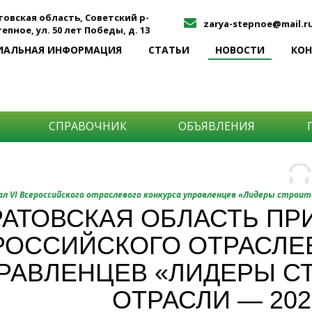
товская область, Советский р-
zarya-stepnoe@mail.r
Степное, ул. 50 лет Победы, д. 13
ИАЛЬНАЯ ИНФОРМАЦИЯ
СТАТЬИ
НОВОСТИ
КО
СПРАВОЧНИК
ОБЪЯВЛЕНИЯ
О
Н
О
л VI Всероссийского отраслевого конкурса управленцев «Лидеры строи
и
АТОВСКАЯ ОБЛАСТЬ ПРИ
Самы
РОССИЙСКОГО ОТРАСЛЕ
Хоти
-про
О ча
-соб
РАВЛЕНЦЕВ «ЛИДЕРЫ С
него
-спо
ОТРАСЛИ — 202
Прос
-мир
-ме