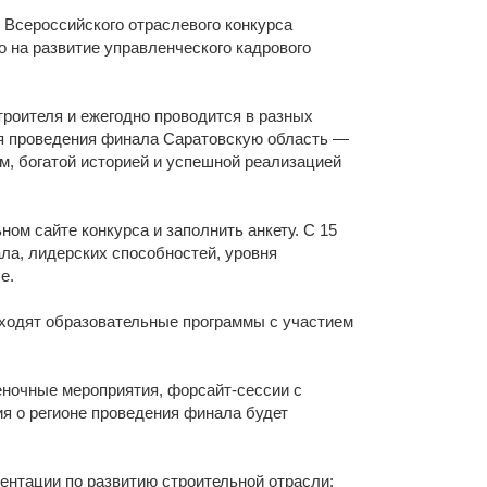
щества
Подробнее
 Всероссийского отраслевого конкурса
 на развитие управленческого кадрового
Подробнее
роителя и ежегодно проводится в разных
ля проведения финала Саратовскую область —
, богатой историей и успешной реализацией
ном сайте конкурса и заполнить анкету. С 15
ла, лидерских способностей, уровня
се.
оходят образовательные программы с участием
еночные мероприятия, форсайт-сессии с
я о регионе проведения финала будет
нтации по развитию строительной отрасли: