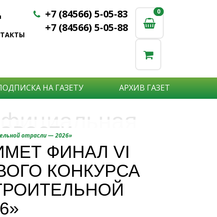
+7 (84566) 5-05-83
0
0
u
+7 (84566) 5-05-88
НТАКТЫ
ПОДПИСКА НА ГАЗЕТУ
АРХИВ ГАЗЕТ
фициальная
овости
бъявления
тельной отрасли — 2026»
нформация
МЕТ ФИНАЛ VI
е актуальные новости:
ВОГО КОНКУРСА
те что бы о Вас узнали?
исшествия,
стной практике или деятельности
ытия района,
ТРОИТЕЛЬНОЙ
сударственных организаций?
рта,
Подробнее
6»
то закажите объявление.
а науки,
дицины,