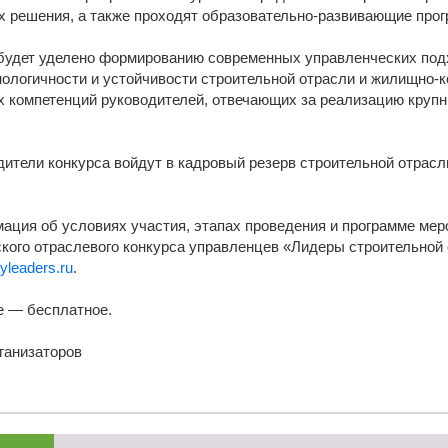
х решения, а также проходят образовательно-развивающие про
будет уделено формированию современных управленческих под
нологичности и устойчивости строительной отрасли и жилищно-к
 компетенций руководителей, отвечающих за реализацию круп
ители конкурса войдут в кадровый резерв строительной отрасли
ция об условиях участия, этапах проведения и программе меро
кого отраслевого конкурса управленцев «Лидеры строительной
yleaders.ru
.
е — бесплатное.
ганизаторов