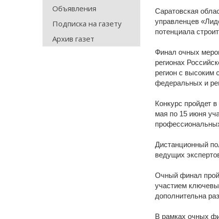
Объявления
Саратовская облас
управленцев «Лиде
Подписка на газету
потенциала строит
Архив газет
Финал очных мероп
регионах Российск
регион с высоким
федеральных и ре
Конкурс пройдет в
мая по 15 июня уч
профессиональных 
Дистанционный пол
ведущих экспертов
Очный финал пройд
участием ключевы
дополнительна раз
В рамках очных фи