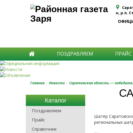
Сара
н, р.п. 
ОФИЦ
ПОЗДРАВЛЯЕМ
ПРАЙС
-
-
Главная
Новости
Саратовская область — победител
СА
Каталог
Поздравляем
Шатёр Саратовской
Прайс
региональных шат
Справочник