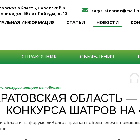
товская область, Советский р-
zarya-stepnoe@mail.r
Степное, ул. 50 лет Победы, д. 13
ИАЛЬНАЯ ИНФОРМАЦИЯ
СТАТЬИ
НОВОСТИ
КО
СПРАВОЧНИК
ОБЪЯВЛЕНИЯ
О
Н
О
ь конкурса шатров на «иВолге»
и
РАТОВСКАЯ ОБЛАСТЬ —
Самы
КОНКУРСА ШАТРОВ НА 
Хоти
-про
О ча
-соб
 области на форуме «иВолга» признан победителем в номинаци
него
-спо
ров.
Прос
-мир
-ме