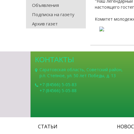
"Наш легендарный 
Объявления
настоящего гостеп
Подписка на газету
Комитет молодежн
Архив газет
КОНТАКТЫ
Саратовская область, Советский район,
р.п. Степное, ул. 50 лет Победы, д. 13
+7 (84566) 5-05-83
+7 (84566) 5-05-88
СТАТЬИ
НОВО