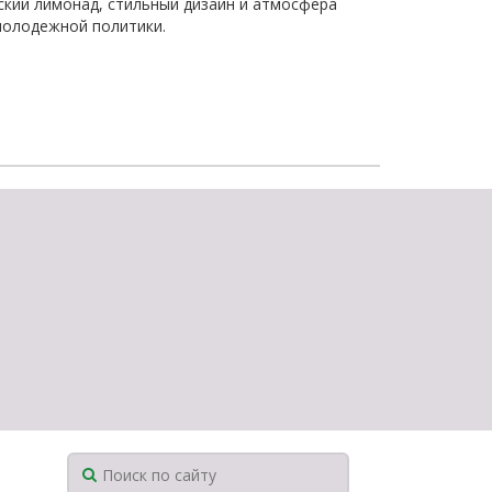
ский лимонад, стильный дизайн и атмосфера
щества
Подробнее
 молодежной политики.
Подробнее