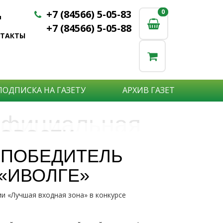
+7 (84566) 5-05-83
0
0
u
+7 (84566) 5-05-88
НТАКТЫ
ПОДПИСКА НА ГАЗЕТУ
АРХИВ ГАЗЕТ
фициальная
овости
бъявления
нформация
 ПОБЕДИТЕЛЬ
е актуальные новости:
«ИВОЛГЕ»
те что бы о Вас узнали?
исшествия,
стной практике или деятельности
ытия района,
и «Лучшая входная зона» в конкурсе
сударственных организаций?
рта,
Подробнее
то закажите объявление.
а науки,
дицины,