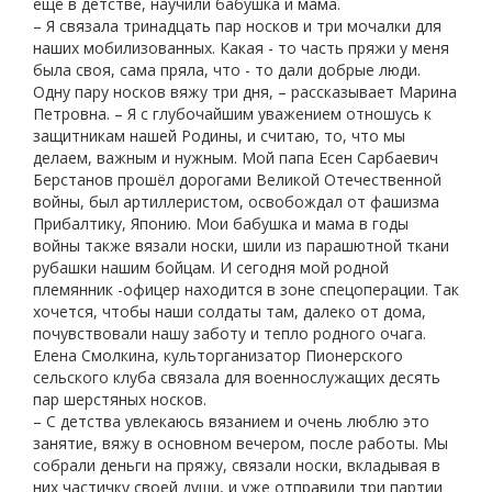
ещё в детстве, научили бабушка и мама.
– Я связала тринадцать пар носков и три мочалки для
наших мобилизованных. Какая - то часть пряжи у меня
была своя, сама пряла, что - то дали добрые люди.
Одну пару носков вяжу три дня, – рассказывает Марина
Петровна. – Я с глубочайшим уважением отношусь к
защитникам нашей Родины, и считаю, то, что мы
делаем, важным и нужным. Мой папа Есен Сарбаевич
Берстанов прошёл дорогами Великой Отечественной
войны, был артиллеристом, освобождал от фашизма
Прибалтику, Японию. Мои бабушка и мама в годы
войны также вязали носки, шили из парашютной ткани
рубашки нашим бойцам. И сегодня мой родной
племянник -офицер находится в зоне спецоперации. Так
хочется, чтобы наши солдаты там, далеко от дома,
почувствовали нашу заботу и тепло родного очага.
Елена Смолкина, культорганизатор Пионерского
сельского клуба связала для военнослужащих десять
пар шерстяных носков.
– С детства увлекаюсь вязанием и очень люблю это
занятие, вяжу в основном вечером, после работы. Мы
собрали деньги на пряжу, связали носки, вкладывая в
них частичку своей души, и уже отправили три партии