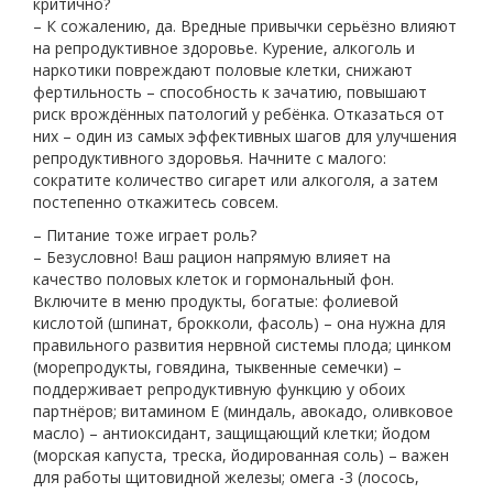
критично?
– К сожалению, да. Вредные привычки серьёзно влияют
на репродуктивное здоровье. Курение, алкоголь и
наркотики повреждают половые клетки, снижают
фертильность – способность к зачатию, повышают
риск врождённых патологий у ребёнка. Отказаться от
них – один из самых эффективных шагов для улучшения
репродуктивного здоровья. Начните с малого:
сократите количество сигарет или алкоголя, а затем
постепенно откажитесь совсем.
– Питание тоже играет роль?
– Безусловно! Ваш рацион напрямую влияет на
качество половых клеток и гормональный фон.
Включите в меню продукты, богатые: фолиевой
кислотой (шпинат, брокколи, фасоль) – она нужна для
правильного развития нервной системы плода; цинком
(морепродукты, говядина, тыквенные семечки) –
поддерживает репродуктивную функцию у обоих
партнёров; витамином E (миндаль, авокадо, оливковое
масло) – антиоксидант, защищающий клетки; йодом
(морская капуста, треска, йодированная соль) – важен
для работы щитовидной железы; омега -3 (лосось,