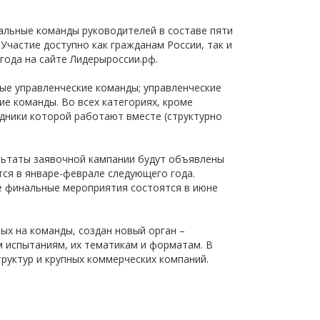
щества
Подробнее
альные команды руководителей в составе пяти
 Участие доступно как гражданам России, так и
Подробнее
года на сайте Лидерыроссии.рф.
ные управленческие команды; управленческие
е команды. Во всех категориях, кроме
дники которой работают вместе (структурно
ультаты заявочной кампании будут объявлены
тся в январе-феврале следующего года.
ые финальные мероприятия состоятся в июне
х на команды, создан новый орган –
 испытаниям, их тематикам и форматам. В
руктур и крупных коммерческих компаний.