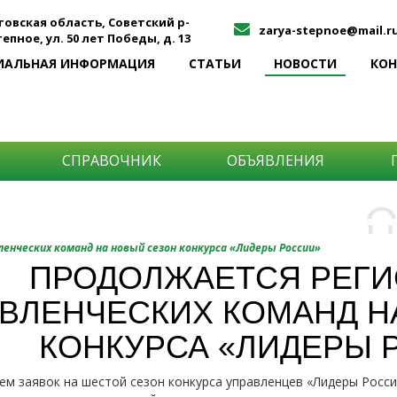
товская область, Советский р-
zarya-stepnoe@mail.r
Степное, ул. 50 лет Победы, д. 13
ИАЛЬНАЯ ИНФОРМАЦИЯ
СТАТЬИ
НОВОСТИ
КО
СПРАВОЧНИК
ОБЪЯВЛЕНИЯ
О
Н
О
нческих команд на новый сезон конкурса «Лидеры России»
и
ПРОДОЛЖАЕТСЯ РЕГИ
Самы
ВЛЕНЧЕСКИХ КОМАНД Н
Хоти
-про
О ча
-соб
КОНКУРСА «ЛИДЕРЫ 
него
-спо
Прос
-мир
м заявок на шестой сезон конкурса управленцев «Лидеры Росси
-ме