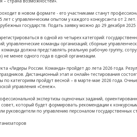
я – страна возможностей».
-об
роходит в новом формате - его участниками станут профессион
55 лет с управленческим опытом у каждого конкурсанта от 2 лет.
рубежных государств. Подать заявку можно до 29 декабря 2025 
арегистрироваться в одной из четырех категорий: государствен
й; управленческие команды организаций; сборные управленчески
 команда должна представлять реальную рабочую группу, сотру
) не менее одного года в одной организации.
кта «Лидеры России. Команда» пройдет до лета 2026 года. Рез
праздников. Дистанционный этап и онлайн-тестирования состоя
 по категориям пройдут весной – в марте-мае 2026 года. Очн
рской управления «Сенеж».
офессиональной экспертизы оценочных заданий, ориентированны
совет, который будет формировать рекомендации к конкурсным
ли руководители по управлению персоналом государственных ст
ганизаторов