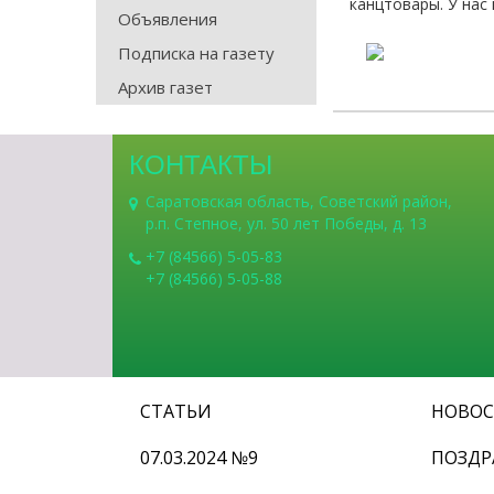
канцтовары. У нас
Объявления
Подписка на газету
Архив газет
КОНТАКТЫ
Саратовская область, Советский район,
р.п. Степное, ул. 50 лет Победы, д. 13
+7 (84566) 5-05-83
+7 (84566) 5-05-88
СТАТЬИ
НОВО
07.03.2024 №9
ПОЗДР