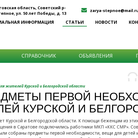
товская область, Советский р-
zarya-stepnoe@mail.r
Степное, ул. 50 лет Победы, д. 13
ИАЛЬНАЯ ИНФОРМАЦИЯ
СТАТЬИ
НОВОСТИ
КО
СПРАВОЧНИК
ОБЪЯВЛЕНИЯ
О
Н
О
ля жителей Курской и Белгородской области
и
ДМЕТЫ ПЕРВОЙ НЕОБХ
Самы
ЛЕЙ КУРСКОЙ И БЕЛГОР
Хоти
-про
О ча
-соб
ет Курской и Белгородской области. К помощи беженцам из этих
него
-спо
щения в Саратове подключились работники МКП «ККС СМР». Сов
Прос
-мир
ли собраны предметы первой необходимости, вещи для детей и 
-ме