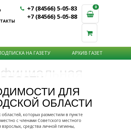
+7 (84566) 5-05-83
0
0
u
+7 (84566) 5-05-88
НТАКТЫ
ПОДПИСКА НА ГАЗЕТУ
АРХИВ ГАЗЕТ
фициальная
овости
бъявления
нформация
ОДИМОСТИ ДЛЯ
е актуальные новости:
ОДСКОЙ ОБЛАСТИ
те что бы о Вас узнали?
исшествия,
стной практике или деятельности
ытия района,
 областей, которых разместили в пункте
сударственных организаций?
рта,
Подробнее
местно с членами Советского местного
то закажите объявление.
а науки,
взрослых, средства личной гигиены,
дицины,