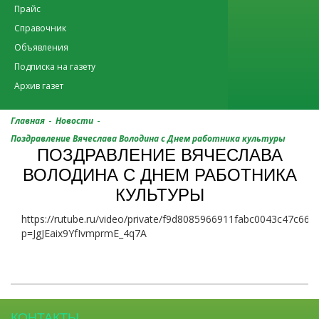
Прайс
Справочник
Объявления
Подписка на газету
Архив газет
-
-
Главная
Новости
Поздравление Вячеслава Володина с Днем работника культуры
ПОЗДРАВЛЕНИЕ ВЯЧЕСЛАВА
ВОЛОДИНА С ДНЕМ РАБОТНИКА
КУЛЬТУРЫ
https://rutube.ru/video/private/f9d8085966911fabc0043c47c663
p=JgJEaix9YfIvmprmE_4q7A
КОНТАКТЫ