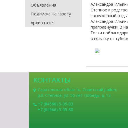
Александра Ильини
Объявления
Степное к родстве
Подписка на газету
заслуженный отдых
Александра Ильини
Архив газет
праправнучки! В н
Гости поблагодари
открытку от губер
КОНТАКТЫ
Саратовская область, Советский район,
р.п. Степное, ул. 50 лет Победы, д. 13
+7 (84566) 5-05-83
+7 (84566) 5-05-88