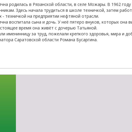
чна родилась в Рязанской области, в селе Можары. В 1962 году 
-об
нникам. Здесь начала трудиться в школе техничкой, затем работ
 ‑ техничкой на предприятии нефтяной отрасли.
чна воспитала сына и дочь. У неё пятеро внуков, которых она вы
астоящее время она живёт с дочерью Татьяной.
ли именинницу за труд, пожелали крепкого здоровья, мира и до
натора Саратовской области Романа Бусаргина.