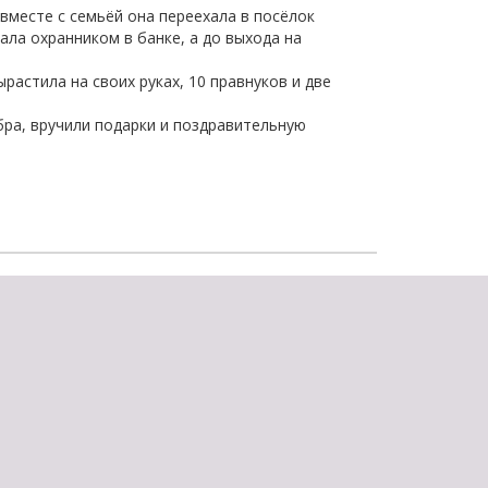
вместе с семьёй она переехала в посёлок
щества
Подробнее
ала охранником в банке, а до выхода на
Подробнее
растила на своих руках, 10 правнуков и две
бра, вручили подарки и поздравительную