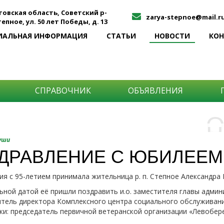
товская область, Советский р-
zarya-stepnoe@mail.r
Степное, ул. 50 лет Победы, д. 13
ИАЛЬНАЯ ИНФОРМАЦИЯ
СТАТЬИ
НОВОСТИ
КО
СПРАВОЧНИК
ОБЪЯВЛЕНИЯ
О
Н
О
уши
и
ДРАВЛЕНИЕ С ЮБИЛЕЕМ
Самы
я с 95-летием принимала жительница р. п. Степное Александра
Хоти
-про
О ча
-соб
ьной датой её пришли поздравить и.о. заместителя главы адми
него
-спо
тель директора Комплексного центра социального обслуживани
Прос
и: председатель первичной ветеранской организации «Левобер
-мир
-ме