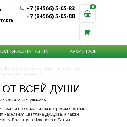
+7 (84566) 5-05-83
0
0
u
+7 (84566) 5-05-88
НТАКТЫ
ПОДПИСКА НА ГАЗЕТУ
АРХИВ ГАЗЕТ
фициальная
овости
бъявления
нформация
 ОТ ВСЕЙ ДУШИ
е актуальные новости:
 Ильинична Манулычева.
те что бы о Вас узнали?
исшествия,
стной практике или деятельности
ытия района,
нистрации по социальным вопросам Светлана
сударственных организаций?
рта,
я населения Светлана Дубцова, а также
Подробнее
то закажите объявление.
ежье» Валентина Никонова и Татьяна
а науки,
дицины,