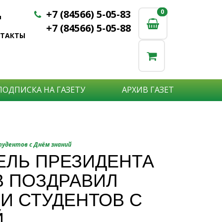
+7 (84566) 5-05-83
0
0
u
+7 (84566) 5-05-88
НТАКТЫ
ПОДПИСКА НА ГАЗЕТУ
АРХИВ ГАЗЕТ
фициальная
тудентов с Днём знаний
ЛЬ ПРЕЗИДЕНТА
нформация
В ПОЗДРАВИЛ
И СТУДЕНТОВ С
Й
Подробнее