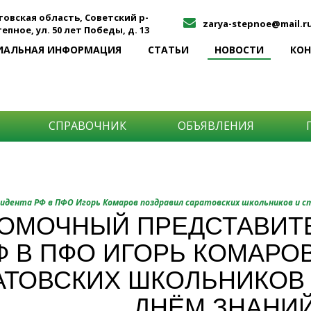
товская область, Советский р-
zarya-stepnoe@mail.r
Степное, ул. 50 лет Победы, д. 13
ИАЛЬНАЯ ИНФОРМАЦИЯ
СТАТЬИ
НОВОСТИ
КО
СПРАВОЧНИК
ОБЪЯВЛЕНИЯ
О
дента РФ в ПФО Игорь Комаров поздравил саратовских школьников и с
ОМОЧНЫЙ ПРЕДСТАВИТЕ
и
Ф В ПФО ИГОРЬ КОМАРО
АТОВСКИХ ШКОЛЬНИКОВ 
ДНЁМ ЗНАНИ