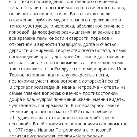
его стихи и произведения собственного сочинения.
«Иван Печавин – опытный мастер поэтического слова,
он пишет лаконично, точно. В его стихах нашли
отражение глубокая мудрость много пережившего и
тонко чувствующего человека, абсолютное слияние с
природой, философские размышления на важные во
все времена темы юности и старости, порывов к
открытиям и верности традициям, долга и счастья,
дерзости и смирения. Творчество поэта богато, а язык
произведений прост, доступен.Он – наше достояние, и
мы счастливы, что познакомились с этим человеком» –
так отзывались о своём друге гости мероприятия. Иван
Тернов исполнил под гитару прекрасные песни,
познакомив участников встречи с авторской песней.
В строках произведений Ивана Петровича – ответы на
самые главные вопросы: о вечном противостоянии
добра и зла, мудром понимании жизни, умении видеть,
чувствовать, сопереживать. В литературной газете
«Невский проспект» в марте 2022 года в рубрике
«Штудии» вышла статья под названием «Согревая
песенкой». В ней своими воспоминаниями о знакомстве
в 1977 году с Иваном Петровичем и его поэзией
делится руководитель студии «Метафора» и