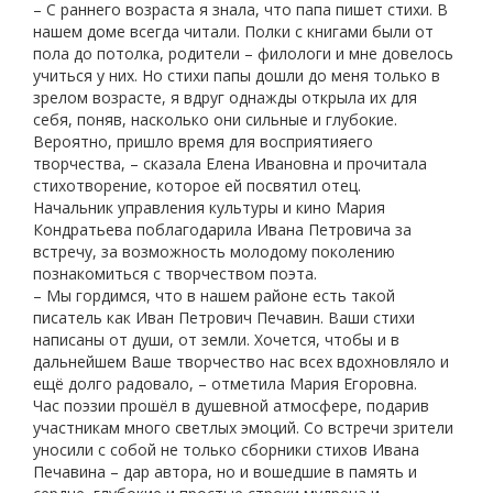
– С раннего возраста я знала, что папа пишет стихи. В
нашем доме всегда читали. Полки с книгами были от
пола до потолка, родители – филологи и мне довелось
учиться у них. Но стихи папы дошли до меня только в
зрелом возрасте, я вдруг однажды открыла их для
себя, поняв, насколько они сильные и глубокие.
Вероятно, пришло время для восприятияего
творчества, – сказала Елена Ивановна и прочитала
стихотворение, которое ей посвятил отец.
Начальник управления культуры и кино Мария
Кондратьева поблагодарила Ивана Петровича за
встречу, за возможность молодому поколению
познакомиться с творчеством поэта.
– Мы гордимся, что в нашем районе есть такой
писатель как Иван Петрович Печавин. Ваши стихи
написаны от души, от земли. Хочется, чтобы и в
дальнейшем Ваше творчество нас всех вдохновляло и
ещё долго радовало, – отметила Мария Егоровна.
Час поэзии прошёл в душевной атмосфере, подарив
участникам много светлых эмоций. Со встречи зрители
уносили с собой не только сборники стихов Ивана
Печавина – дар автора, но и вошедшие в память и