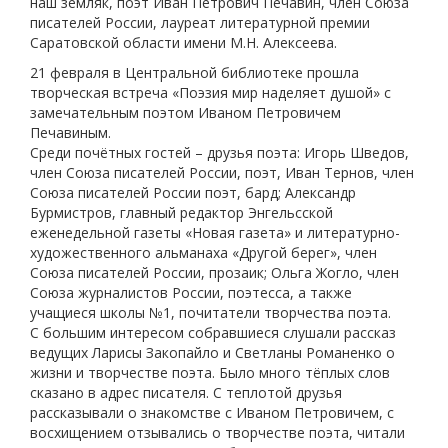
наш земляк, поэт Иван Петрович Печавин, член Союза
писателей России, лауреат литературной премии
Саратовской области имени М.Н. Алексеева.
21 февраля в Центральной библиотеке прошла
творческая встреча «Поэзия мир наделяет душой» с
замечательным поэтом Иваном Петровичем
Печавиным.
Среди почётных гостей – друзья поэта: Игорь Шведов,
член Союза писателей России, поэт, Иван Тернов, член
Союза писателей России поэт, бард; Александр
Бурмистров, главный редактор Энгельсской
еженедельной газеты «Новая газета» и литературно-
художественного альманаха «Другой берег», член
Союза писателей России, прозаик; Ольга Жогло, член
Союза журналистов России, поэтесса, а также
учащиеся школы №1, почитатели творчества поэта.
С большим интересом собравшиеся слушали рассказ
ведущих Ларисы Закопайло и Светланы Романенко о
жизни и творчестве поэта. Было много тёплых слов
сказано в адрес писателя. С теплотой друзья
рассказывали о знакомстве с Иваном Петровичем, с
восхищением отзывались о творчестве поэта, читали