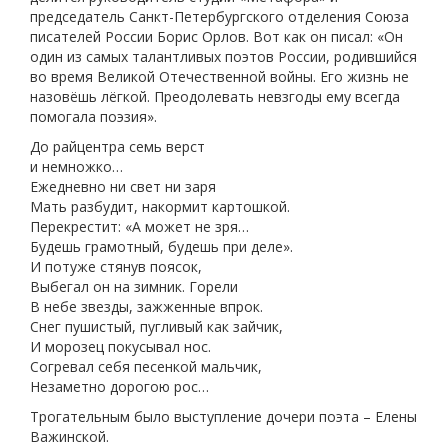
председатель Санкт-Петербургского отделения Союза
писателей России Борис Орлов. Вот как он писал: «Он
один из самых талантливых поэтов России, родившийся
во время Великой Отечественной войны. Его жизнь не
назовёшь лёгкой. Преодолевать невзгоды ему всегда
помогала поэзия».
До райцентра семь верст
и немножко…
Ежедневно ни свет ни заря
Мать разбудит, накормит картошкой.
Перекрестит: «А может не зря…
Будешь грамотный, будешь при деле».
И потуже стянув поясок,
Выбегал он на зимник. Горели
В небе звезды, зажженные впрок.
Снег пушистый, пугливый как зайчик,
И морозец покусывал нос.
Согревал себя песенкой мальчик,
Незаметно дорогою рос…
Трогательным было выступление дочери поэта – Елены
Важинской.