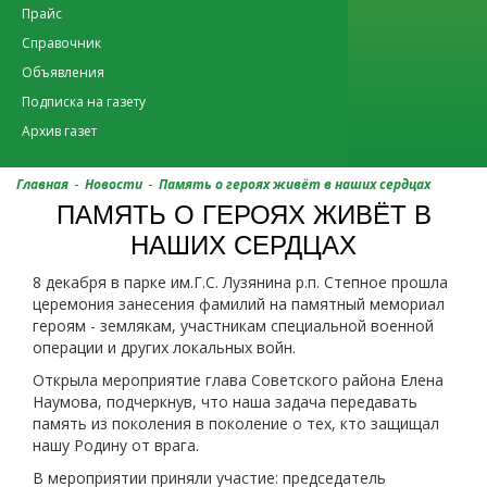
Прайс
Справочник
Объявления
Подписка на газету
Архив газет
-
-
Главная
Новости
Память о героях живёт в наших сердцах
ПАМЯТЬ О ГЕРОЯХ ЖИВЁТ В
НАШИХ СЕРДЦАХ
8 декабря в парке им.Г.С. Лузянина р.п. Степное прошла
церемония занесения фамилий на памятный мемориал
героям - землякам, участникам специальной военной
операции и других локальных войн.
Открыла мероприятие глава Советского района Елена
Наумова, подчеркнув, что наша задача передавать
память из поколения в поколение о тех, кто защищал
нашу Родину от врага.
В мероприятии приняли участие: председатель