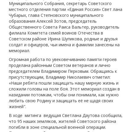
Муниципального Собрания, секретарь Советского
местного отделения партии «Единая Россия» Свет лана
Чубарых, глава Степновского муниципального
образования Алексей Зотов, председатель
Общественного Совета Раиса Вальтер, руководитель
филиала Комитета семей воинов Отечества в
Советском районе Ирина Шупикова, родные и друзья
солдат и офицеров, чьи имена и фамилии занесены на
мемориал.
Огромная работа по увековечиванию памяти героев
проделана районным Советом ветеранов и лично
председателем Владимиром Перковым. Обращаясь к
присутствующим, Владимир Николаевич отметил:
«Наши ребята пошли защищать нашу мирную жизнь и
сложили головы на поле боя. Этот мемориал создан в
назидании потомкам, чтобы они понимали, как нужно
любить свою Родину и защищать её не щадя своих
жизней".
В ходе митинга ведущая Светлана Даутова сообщила,
что 95 наших земляков, жителей Советского района
погибли в зоне специальной военной операции.