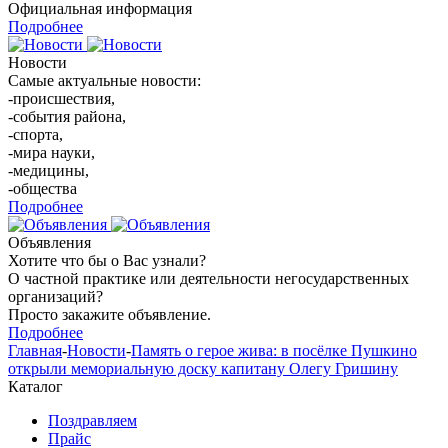
Официальная информация
Подробнее
Новости
Самые актуальные новости:
-происшествия,
-события района,
-спорта,
-мира науки,
-медицины,
-общества
Подробнее
Объявления
Хотите что бы о Вас узнали?
О частной практике или деятельности негосударственных
организаций?
Просто закажите объявление.
Подробнее
Главная
-
Новости
-
Память о герое жива: в посёлке Пушкино
открыли мемориальную доску капитану Олегу Гришину
Каталог
Поздравляем
Прайс