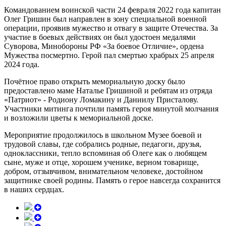
Командованием воинской части 24 февраля 2022 года капитан
Олег Гришин был направлен в зону специальной военной
операции, проявив мужество и отвагу в защите Отечества. За
участие в боевых действиях он был удостоен медалями
Суворова, Минобороны РФ «За боевое Отличие», ордена
Мужества посмертно. Герой пал смертью храбрых 25 апреля
2024 года.
Почётное право открыть мемориальную доску было
предоставлено маме Наталье Гришиной и ребятам из отряда
«Патриот» - Родиону Ломакину и Даниилу Присталову.
Участники митинга почтили память героя минутой молчания
и возложили цветы к мемориальной доске.
Мероприятие продолжилось в школьном Музее боевой и
трудовой славы, где собрались родные, педагоги, друзья,
одноклассники, тепло вспоминая об Олеге как о любящем
сыне, муже и отце, хорошем ученике, верном товарище,
добром, отзывчивом, внимательном человеке, достойном
защитнике своей родины. Память о герое навсегда сохранится
в наших сердцах.