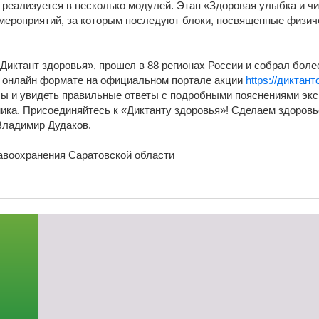
т реализуется в несколько модулей. Этап «Здоровая улыбка и ч
-об
мероприятий, за которым последуют блоки, посвященные физиче
Диктант здоровья», прошел в 88 регионах России и собрал более
м онлайн формате на официальном портале акции
https://диктант
сы и увидеть правильные ответы с подробными пояснениями экс
ика. Присоединяйтесь к «Диктанту здоровья»! Сделаем здоровь
Владимир Дудаков.
авоохранения Саратовской области