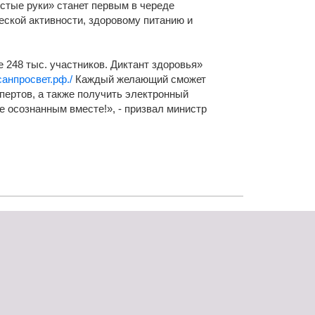
истые руки» станет первым в череде
щества
Подробнее
ской активности, здоровому питанию и
Подробнее
 248 тыс. участников. Диктант здоровья»
санпросвет.рф./
Каждый желающий сможет
пертов, а также получить электронный
е осознанным вместе!», - призвал министр