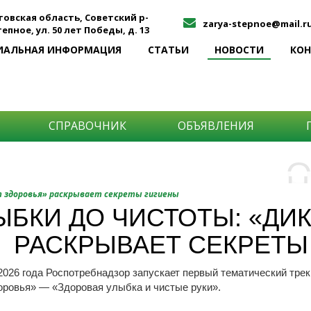
товская область, Советский р-
zarya-stepnoe@mail.r
Степное, ул. 50 лет Победы, д. 13
ИАЛЬНАЯ ИНФОРМАЦИЯ
СТАТЬИ
НОВОСТИ
КО
СПРАВОЧНИК
ОБЪЯВЛЕНИЯ
О
Н
О
 здоровья» раскрывает секреты гигиены
и
ЫБКИ ДО ЧИСТОТЫ: «ДИ
Самы
РАСКРЫВАЕТ СЕКРЕТЫ
Хоти
-про
О ча
-соб
 2026 года Роспотребнадзор запускает первый тематический тре
него
-спо
оровья» — «Здоровая улыбка и чистые руки».
Прос
-мир
-ме