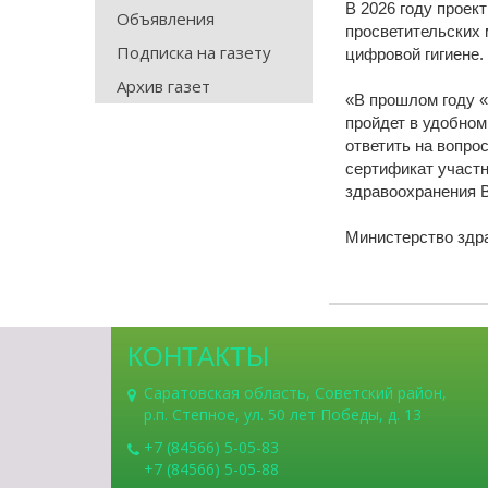
В 2026 году проек
Объявления
просветительских 
Подписка на газету
цифровой гигиене.
Архив газет
«В прошлом году «
пройдет в удобно
ответить на вопро
сертификат участн
здравоохранения 
Министерство здр
КОНТАКТЫ
Саратовская область, Советский район,
р.п. Степное, ул. 50 лет Победы, д. 13
+7 (84566) 5-05-83
+7 (84566) 5-05-88