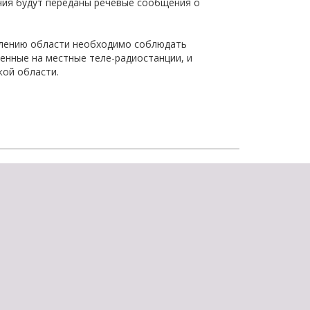
ния будут переданы речевые сообщения о
щества
Подробнее
елению области необходимо соблюдать
Подробнее
енные на местные теле-радиостанции, и
ой области.