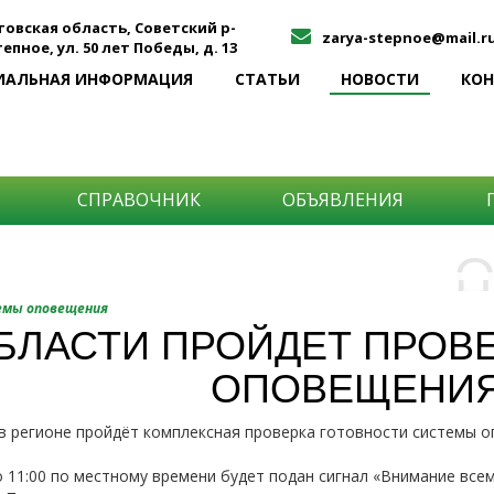
товская область, Советский р-
zarya-stepnoe@mail.r
Степное, ул. 50 лет Победы, д. 13
ИАЛЬНАЯ ИНФОРМАЦИЯ
СТАТЬИ
НОВОСТИ
КО
СПРАВОЧНИК
ОБЪЯВЛЕНИЯ
О
Н
О
темы оповещения
и
БЛАСТИ ПРОЙДЕТ ПРОВ
Самы
ОПОВЕЩЕНИ
Хоти
-про
О ча
-соб
 в регионе пройдёт комплексная проверка готовности системы 
него
-спо
Прос
-мир
до 11:00 по местному времени будет подан сигнал «Внимание все
-ме