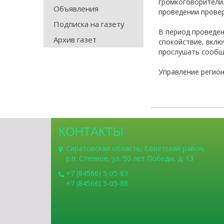
громкоговорители
Объявления
проведении провер
Подписка на газету
В период проведе
Архив газет
спокойствие, вклю
прослушать сообщ
Управление регио
КОНТАКТЫ
Саратовская область, Советский район,
р.п. Степное, ул. 50 лет Победы, д. 13
+7 (84566) 5-05-83
+7 (84566) 5-05-88