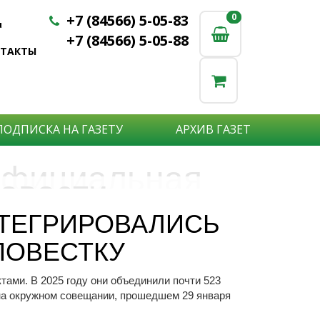
+7 (84566) 5-05-83
0
0
u
+7 (84566) 5-05-88
НТАКТЫ
ПОДПИСКА НА ГАЗЕТУ
АРХИВ ГАЗЕТ
фициальная
овости
бъявления
нформация
ТЕГРИРОВАЛИСЬ
е актуальные новости:
ПОВЕСТКУ
те что бы о Вас узнали?
исшествия,
стной практике или деятельности
ытия района,
ами. В 2025 году они объединили почти 523
сударственных организаций?
рта,
Подробнее
 на окружном совещании, прошедшем 29 января
то закажите объявление.
а науки,
дицины,