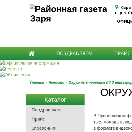
Сара
н, р.п. 
ОФИЦ
ПОЗДРАВЛЯЕМ
ПРАЙС
-
-
Главная
Новости
Окружные проекты ПФО интегриро
ОКРУ
Каталог
Поздравляем
В Приволжском фе
Прайс
тыс. молодых люде
Справочник
в формате видеок