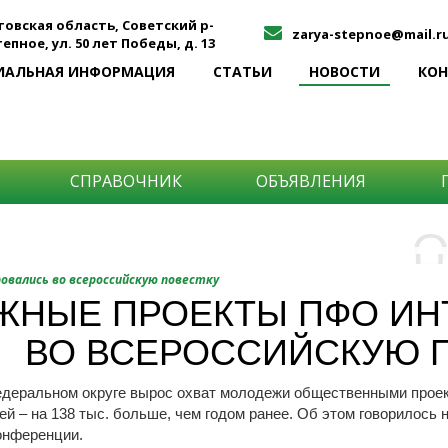
товская область, Советский р-
zarya-stepnoe@mail.r
Степное, ул. 50 лет Победы, д. 13
ИАЛЬНАЯ ИНФОРМАЦИЯ
СТАТЬИ
НОВОСТИ
КО
СПРАВОЧНИК
ОБЪЯВЛЕНИЯ
О
Н
О
вались во всероссийскую повестку
и
ЖНЫЕ ПРОЕКТЫ ПФО ИН
Самы
ВО ВСЕРОССИЙСКУЮ 
Хоти
-про
О ча
-соб
деральном округе вырос охват молодежи общественными проект
него
-спо
й – на 138 тыс. больше, чем годом ранее. Об этом говорилось
Прос
-мир
онференции.
-ме