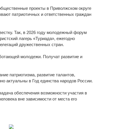
щества
Подробнее
общественные проекты в Приволжском округе
ывают патриотичных и ответственных граждан
Подробнее
вестку. Так, в 2026 году молодежный форум
истский лагерь «Туриада», ежегодно
елегаций дружественных стран.
аботающей молодежи. Получат развитие и
ие патриотизма, развитие талантов,
но актуальны в Год единства народов России.
 задача обеспечения возможности участия в
еловека вне зависимости от места его