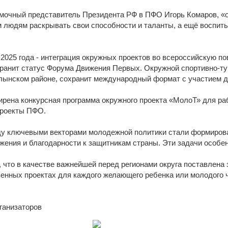
-об
омочный представитель Президента РФ в ПФО Игорь Комаров, «
 людям раскрывать свои способности и таланты, а ещё воспит
2025 года - интеграция окружных проектов во всероссийскую по
анит статус Форума Движения Первых. Окружной спортивно-тур
лынском районе, сохранит международный формат с участием д
ирена конкурсная программа окружного проекта «МолоТ» для р
проекты ПФО.
ду ключевыми векторами молодежной политики стали формирован
ения и благодарности к защитникам страны. Эти задачи особен
 что в качестве важнейшей перед регионами округа поставлена
нных проектах для каждого желающего ребенка или молодого ч
ганизаторов