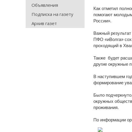
Объявления
Как отметил полн
Подписка на газету
помогают молодым
России».
Архив газет
Важный результат 
ПФО «иВолга» сохр
проходящий в Хва
Также будет расш
другие окружные 
В наступившем го
формирование уваж
Было подчеркнуто,
окружных обществе
проживания.
По информации ор