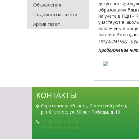
досуговые, физку
Объявления
образования
Раши
Подписка на газету
на учёте в ПДН – 
участвуют в школь
Архив газет
вовлечены в общес
лагерях. Ежегодно
текущем году труд
Продолжение чита
КОНТАКТЫ
Саратовская область, Советский район,
р.п. Степное, ул. 50 лет Победы, д. 13
+7 (84566) 5-05-83
+7 (84566) 5-05-88