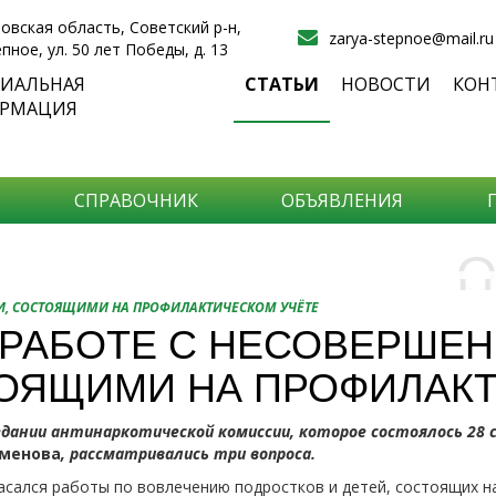
овская область, Советский р-н,
zarya-stepnoe@mail.ru
епное, ул. 50 лет Победы, д. 13
ИАЛЬНАЯ
СТАТЬИ
НОВОСТИ
КОН
РМАЦИЯ
СПРАВОЧНИК
ОБЪЯВЛЕНИЯ
О
Н
О
И, СОСТОЯЩИМИ НА ПРОФИЛАКТИЧЕСКОМ УЧЁТЕ
и
 РАБОТЕ С НЕСОВЕРШЕ
Самы
ОЯЩИМИ НА ПРОФИЛАКТ
Хоти
-про
О ча
-соб
едании антинаркотической комиссии, которое состоялось 28
него
-спо
именова
, рассматривались три вопроса.
Прос
-мир
ался работы по вовлечению подростков и детей, состоящих на
-ме