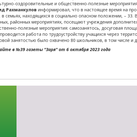
льтурно-оздоровительные и общественно-полезные мероприятия
-об
д Рахманкулов
информировал, что в настоящее время на проф
7, в семьях, находящихся в социально опасном положении, – 33. 
ных, районных мероприятиях, посещают учреждения дополнител
твенно-полезные мероприятия: самозанятось, досуговая площад
 проводится работа по трудоустройству учащихся через террито
овой занятостью было охвачено 80 школьников, в том числе и 
йте в №39 газеты "Заря" от 6 октября 2023 года