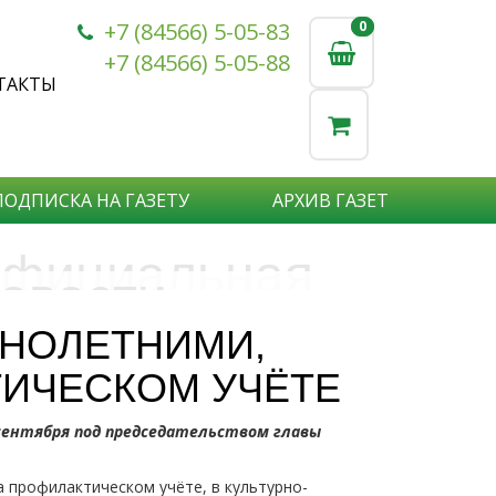
+7 (84566) 5-05-83
0
0
+7 (84566) 5-05-88
ТАКТЫ
ПОДПИСКА НА ГАЗЕТУ
АРХИВ ГАЗЕТ
фициальная
овости
бъявления
нформация
ННОЛЕТНИМИ,
е актуальные новости:
ИЧЕСКОМ УЧЁТЕ
те что бы о Вас узнали?
исшествия,
стной практике или деятельности
ытия района,
 сентября под председательством главы
сударственных организаций?
рта,
Подробнее
то закажите объявление.
а науки,
 профилактическом учёте, в культурно-
дицины,