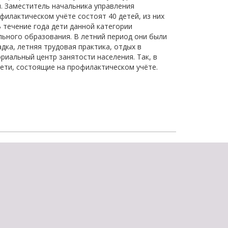
. Заместитель начальника управления
щества
Подробнее
илактическом учёте состоят 40 детей, из них
В течение года дети данной категории
Подробнее
ьного образования. В летний период они были
ка, летняя трудовая практика, отдых в
риальный центр занятости населения. Так, в
дети, состоящие на профилактическом учёте.