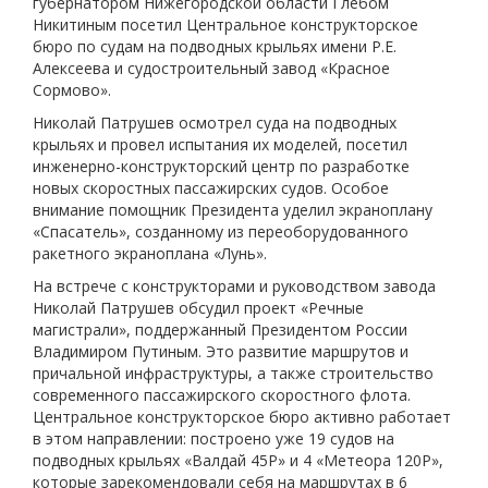
губернатором Нижегородской области Глебом
Никитиным посетил Центральное конструкторское
бюро по судам на подводных крыльях имени Р.Е.
Алексеева и судостроительный завод «Красное
Сормово».
Николай Патрушев осмотрел суда на подводных
крыльях и провел испытания их моделей, посетил
инженерно-конструкторский центр по разработке
новых скоростных пассажирских судов. Особое
внимание помощник Президента уделил экраноплану
«Спасатель», созданному из переоборудованного
ракетного экраноплана «Лунь».
На встрече с конструкторами и руководством завода
Николай Патрушев обсудил проект «Речные
магистрали», поддержанный Президентом России
Владимиром Путиным. Это развитие маршрутов и
причальной инфраструктуры, а также строительство
современного пассажирского скоростного флота.
Центральное конструкторское бюро активно работает
в этом направлении: построено уже 19 судов на
подводных крыльях «Валдай 45Р» и 4 «Метеора 120Р»,
которые зарекомендовали себя на маршрутах в 6