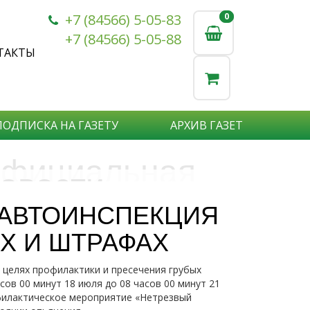
+7 (84566) 5-05-83
0
0
+7 (84566) 5-05-88
ТАКТЫ
ПОДПИСКА НА ГАЗЕТУ
АРХИВ ГАЗЕТ
фициальная
овости
бъявления
нформация
САВТОИНСПЕКЦИЯ
е актуальные новости:
Х И ШТРАФАХ
те что бы о Вас узнали?
исшествия,
стной практике или деятельности
ытия района,
целях профилактики и пресечения грубых
сударственных организаций?
рта,
Подробнее
ов 00 минут 18 июля до 08 часов 00 минут 21
то закажите объявление.
а науки,
филактическое мероприятие «Нетрезвый
дицины,