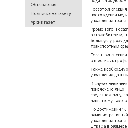
водитель». Дорожн
Объявления
Госавтоинспекция 
Подписка на газету
прохождения медиц
управления трансп
Архив газет
Кроме того, Госав
автолюбителям, чт
большую угрозу дл
транспортным сред
Госавтоинспекция 
отнестись к профи
Также необходимо
управления данны
В случае выявлени
привлечено лицо, 
средством лицу, з
лишенному такого 
По достижении 16 
административный 
управления трансп
штрафа в размере 