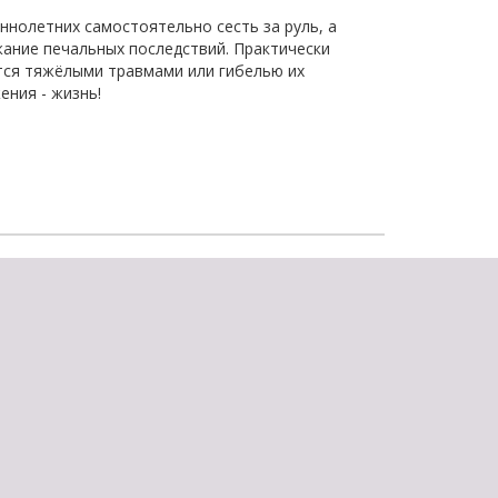
нолетних самостоятельно сесть за руль, а
ание печальных последствий. Практически
тся тяжёлыми травмами или гибелью их
ния - жизнь!