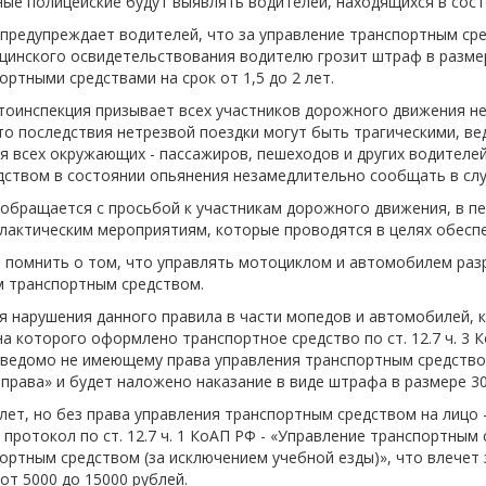
ые полицейские будут выявлять водителей, находящихся в сост
-об
предупреждает водителей, что за управление транспортным сре
инского освидетельствования водителю грозит штраф в размер
ортными средствами на срок от 1,5 до 2 лет.
тоинспекция призывает всех участников дорожного движения не
о последствия нетрезвой поездки могут быть трагическими, ве
я всех окружающих - пассажиров, пешеходов и других водителе
ством в состоянии опьянения незамедлительно сообщать в служ
обращается с просьбой к участникам дорожного движения, в п
лактическим мероприятиям, которые проводятся в целях обесп
 помнить о том, что управлять мотоциклом и автомобилем разр
м транспортным средством.
я нарушения данного правила в части мопедов и автомобилей, 
на которого оформлено транспортное средство по ст. 12.7 ч. 3
аведомо не имеющему права управления транспортным средством
права» и будет наложено наказание в виде штрафа в размере 30
лет, но без права управления транспортным средством на лицо
протокол по ст. 12.7 ч. 1 КоАП РФ - «Управление транспортны
ортным средством (за исключением учебной езды)», что влечет
от 5000 до 15000 рублей.