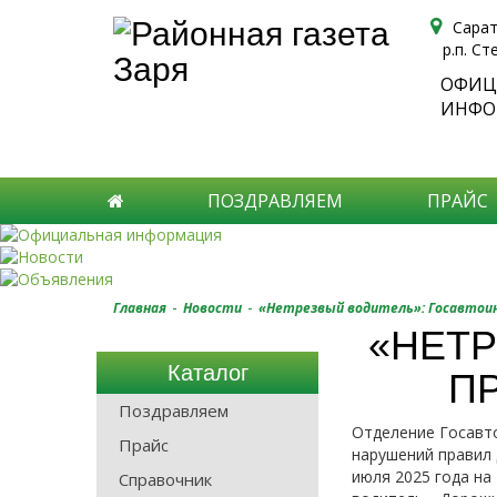
Сарат
р.п. Ст
ОФИЦ
ИНФО
ПОЗДРАВЛЯЕМ
ПРАЙС
-
-
Главная
Новости
«Нетрезвый водитель»: Госавтои
«НЕТР
Каталог
П
Поздравляем
Отделение Госавто
Прайс
нарушений правил 
июля 2025 года н
Справочник