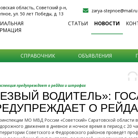
овская область, Советский р-н,
zarya-stepnoe@mail.ru
епное, ул. 50 лет Победы, д. 13
ИАЛЬНАЯ
СТАТЬИ
НОВОСТИ
КОН
РМАЦИЯ
СПРАВОЧНИК
ОБЪЯВЛЕНИЯ
О
Н
О
нспекция предупреждает о рейдах и штрафах
и
ЕЗВЫЙ ВОДИТЕЛЬ»: ГО
Самы
РЕДУПРЕЖДАЕТ О РЕЙДА
Хоти
-про
О ча
-соб
инспекции МО МВД России «Советский» Саратовской области в 
него
-спо
дорожного движения в дневное и ночное время в период с 20 час
Прос
-мир
а территории Советского и Федоровского районов проведёт про
-ме