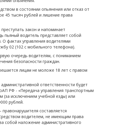
оянии опьянения.
щества
Подробнее
дством в состоянии опьянения или отказ от
е 45 тысяч рублей и лишение права
Подробнее
 преступать закон и напоминает
дь пьяный водитель представляет собой
й. О фактах управления водителями
бу 02 (102 с мобильного телефона).
ервую очередь водителям, с пониманием
ечения безопасности граждан.
ешается лицам не моложе 18 лет с правом
к административной ответственности будет
 КоАП РФ - «Передача управления транспортным
 (за исключением учебной езды) или
000 рублей.
 – правонарушителя составляется
м средством водителем, не имеющим права
 за собой наложение административного