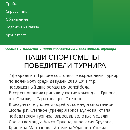
Прайс
Справочник
Объявления
Подписка на газету
Архив газет
-
-
Главная
Новости
Наши спортсмены – победители турнира
НАШИ СПОРТСМЕНЫ –
ПОБЕДИТЕЛИ ТУРНИРА
7 февраля в г. Ершове состоялся межрайонный турнир
по волейболу среди девушек 2010-2011 гг.р.,
посвящённый Дню рождения волейбола.
В соревнованиях приняли участие команды г. Ершова,
р.п. Озинки, г. Саратова, р.п. Степное.
В результате упорной борьбы, команда спортивной
школы р.п. Степное (тренер Лариса Буянова) стала
победителем турнира, завоевав золотые медали!
Состав команды: Алиса Орлова, Анастасия Брусова,
Кристина Мартынова, Ангелина Жданова, София