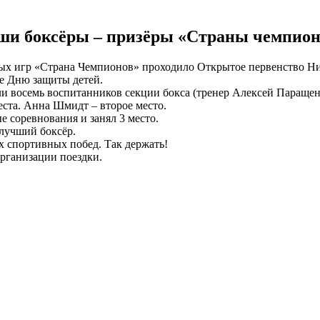
ши боксёры – призёры «Страны чемпион
ых игр «Страна Чемпионов» проходило Открытое первенство Ник
е Дню защиты детей.
и восемь воспитанников секции бокса (тренер Алексей Паращен
ста. Анна Шмидт – второе место.
 соревнования и занял 3 место.
лучший боксёр.
х спортивных побед. Так держать!
организации поездки.