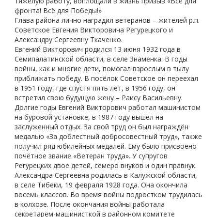
тяжёлую работу, воплощали в жизнь призыв «Всё для
фронта! Всё для Победы!»
Глава района лично наградил ветеранов – жителей р.п.
Советское Евгения Викторовича Регурецкого и
Александру Сергеевну Ткаченко.
Евгений Викторович родился 13 июня 1932 года в
Семипалатинской области, в селе Знаменка. В годы
войны, как и многие дети, помогал взрослым в тылу
приближать победу. В посёлок Советское он переехал
в 1951 году, где спустя пять лет, в 1956 году, он
встретил свою будущую жену – Раису Васильевну.
Долгие годы Евгений Викторович работал машинистом
на буровой установке, в 1987 году вышел на
заслуженный отдых. За свой труд он был награждён
медалью «За доблестный добросовестный труд», также
получил ряд юбилейных медалей. Ему было присвоено
почётное звание «Ветеран труда». У супругов
Регурецких двое детей, семеро внуков и один правнук.
Александра Сергеевна родилась в Калужской области,
в селе Тибеки, 19 февраля 1928 года. Она окончила
восемь классов. Во время войны подростком трудилась
в колхозе. После окончания войны работала
секретарём-машинисткой в районном комитете