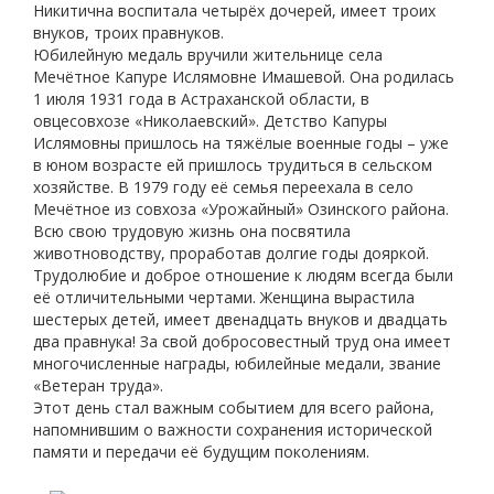
Никитична воспитала четырёх дочерей, имеет троих
внуков, троих правнуков.
Юбилейную медаль вручили жительнице села
Мечётное Капуре Ислямовне Имашевой. Она родилась
1 июля 1931 года в Астраханской области, в
овцесовхозе «Николаевский». Детство Капуры
Ислямовны пришлось на тяжёлые военные годы – уже
в юном возрасте ей пришлось трудиться в сельском
хозяйстве. В 1979 году её семья переехала в село
Мечётное из совхоза «Урожайный» Озинского района.
Всю свою трудовую жизнь она посвятила
животноводству, проработав долгие годы дояркой.
Трудолюбие и доброе отношение к людям всегда были
её отличительными чертами. Женщина вырастила
шестерых детей, имеет двенадцать внуков и двадцать
два правнука! За свой добросовестный труд она имеет
многочисленные награды, юбилейные медали, звание
«Ветеран труда».
Этот день стал важным событием для всего района,
напомнившим о важности сохранения исторической
памяти и передачи её будущим поколениям.