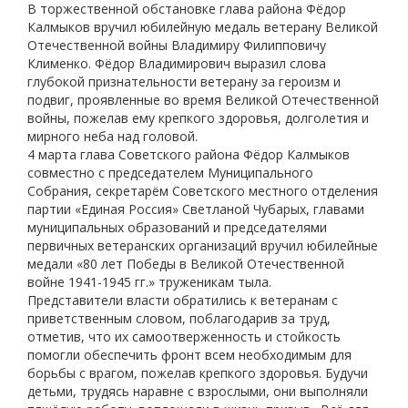
В торжественной обстановке глава района Фёдор
Калмыков вручил юбилейную медаль ветерану Великой
Отечественной войны Владимиру Филипповичу
Клименко. Фёдор Владимирович выразил слова
глубокой признательности ветерану за героизм и
подвиг, проявленные во время Великой Отечественной
войны, пожелав ему крепкого здоровья, долголетия и
мирного неба над головой.
4 марта глава Советского района Фёдор Калмыков
совместно с председателем Муниципального
Собрания, секретарём Советского местного отделения
партии «Единая Россия» Светланой Чубарых, главами
муниципальных образований и председателями
первичных ветеранских организаций вручил юбилейные
медали «80 лет Победы в Великой Отечественной
войне 1941-1945 гг.» труженикам тыла.
Представители власти обратились к ветеранам с
приветственным словом, поблагодарив за труд,
отметив, что их самоотверженность и стойкость
помогли обеспечить фронт всем необходимым для
борьбы с врагом, пожелав крепкого здоровья. Будучи
детьми, трудясь наравне с взрослыми, они выполняли