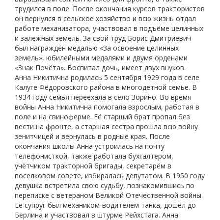
трудился в поле. После окончания курсов трактористов
он вернулся в сельское хозяйство и всю жизнь отдал
работе механизатора, участвовал в подъёме целинных
и залежных земель. За свой труд Борис Дмитриевич
был награждён медалью «За освоение целинных
земель», юбилейными медалями и двумя орденами
«Знак Почёта». Воспитал дочь, имеет двух внуков.
Анна Никитична родилась 5 сентября 1929 года в селе
Калуге Фёдоровского района в многодетной семье. В
1934 году семья переехала в село Зорино. Во время
войны Анна Никитична помогала взрослым, работая в
поле и на свиноферме. Её старший брат пропал без
вести на фронте, а старшая сестра прошла всю войну
зенитчицей и вернулась в родные края. После
окончания школы Анна устроилась на почту
телефонисткой, также работала бухгалтером,
учётчиком тракторной бригады, секретарём в
поселковом совете, избиралась депутатом. В 1950 году
девушка встретила свою судьбу, познакомившись по
переписке с ветераном Великой Отечественной войны.
Её супруг был механиком-водителем танка, дошёл до
Берлина и участвовал в штурме Рейхстага. Анна