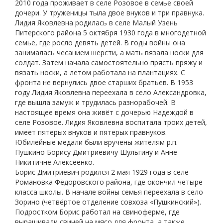
2010 года проживает в селе Розовое в семье своей
дочери. У труженицы тыла двое внуков и три правнука.
Лидия Яковлевна родилась в селе Малый Узень
Питерского района 5 октября 1930 года в многодетной
семье, где росло девять детей. В годы войны она
занималась чесанием шерсти, а мать вязала носки для
солдат. Затем начала самостоятельно прясть пряжу и
вязать носки, а летом работала на плантациях. С
фронта не вернулись двое старших братьев. В 1953
году Лидия Яковлевна переехала в село Александровка,
где вышла замуж и трудилась разнорабочей. В
настоящее время она живёт с дочерью Надеждой в
селе Розовое. Лидия Яковлевна воспитала троих детей,
имеет пятерых внуков и пятерых правнуков.
Юбилейные медали были вручены жителям р.п.
Пушкино Борису Дмитриевичу Шульгину и Анне
Никитичне Алексеенко.
Борис Дмитриевич родился 2 мая 1929 года в селе
Романовка Фёдоровского района, где окончил четыре
класса школы. В начале войны семья переехала в село
Зорино (четвёртое отделение совхоза «Пушкинский»).
Подростком Борис работал на свиноферме, где
выращивали свиней на мясо для фронта, а также