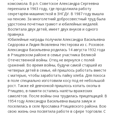
комсомола. В р.п. Советское Александра Сергеевна
переехала в 1963 году, где продолжила работу
секретарём-машинисткой в ЗНГДУ. В 1987 году вышла
на пенсию. За многолетний добросовестный труд была
удостоена почётных грамот и юбилейных медалей.
Воспитала двух детей, имеет двух внуков и одного
правнука.
Юбилейные награды получили Александра Васильевна
Сидорова и Лидия Яковлевна Нестерова из с. Розовое.
Александра Васильевна родилась 14 августа 1932 года
в Ртищевском районе в семье участника Великой
Отечественной войны. Отец не вернулся с полей
сражений. Во время войны, будучи самой старшей из
четверых детей в семье, ей пришлось работать вместе
с матерью, чтобы заработать пайку хлеба. Для покоса
в поле специально изготовили косу под её небольшой
рост. Также ей девчонкой пришлось копать окопы в
Ртищево, в памяти остались налёты вражеских
самолётов. После войны она трудилась прицепщицей. В
1954 году Александра Васильевна вышла замуж и
поселилась в селе Ярославка Ртищевского района. Всю
свою жизнь она посвятила работе в сфере торговли. С