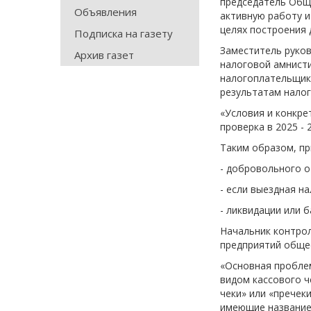
председатель Общ
Объявления
активную работу и
целях построения 
Подписка на газету
Заместитель руко
Архив газет
налоговой амнисти
налогоплательщика
результатам налог
«Условия и конкре
проверка в 2025 - 
Таким образом, п
- добровольного о
- если выездная на
- ликвидации или 
Начальник контро
предприятий общес
«Основная проблем
видом кассового 
чеки» или «пречек
имеющие название,