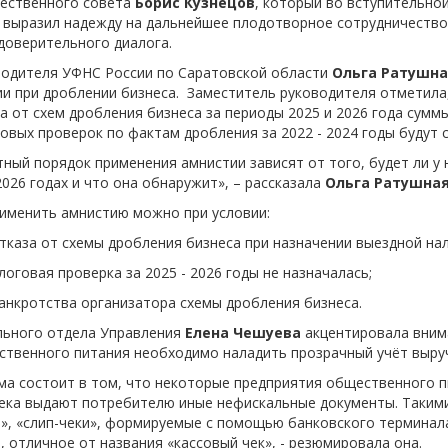
ественного совета
Борис Кузнецов
, который во вступительно
-об
 выразил надежду на дальнейшее плодотворное сотрудничество
доверительного диалога.
водителя УФНС России по Саратовской области
Ольга Ратушн
и при дроблении бизнеса. Заместитель руководителя отметила
 от схем дробления бизнеса за периоды 2025 и 2026 года сумм
овых проверок по фактам дробления за 2022 - 2024 годы будут 
тный порядок применения амнистии зависят от того, будет ли 
2026 годах и что она обнаружит», – рассказала
Ольга Ратушна
рименить амнистию можно при условии:
тказа от схемы дробления бизнеса при назначении выездной нало
логовая проверка за 2025 - 2026 годы не назначалась;
банкротства организатора схемы дробления бизнеса.
льного отдела Управления
Елена Чешуева
акцентировала вним
твенного питания необходимо наладить прозрачный учёт выруч
а состоит в том, что некоторые предприятия общественного п
чека выдают потребителю иные нефискальные документы. Таким
и», «слип-чеки», формируемые с помощью банковского терминала
 отличное от названия «кассовый чек», - резюмировала она.