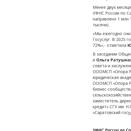
Менее двух месяце
УФНС России по С
направлено 1 млн 
тысячи).
«Мы ежегодно сни
Госуслуг. В 2025 
72%»,- отметила
Ю
В заседании Обще
и
Ольга Ратушна
совета и заслуже
ОООМСП «Опора Р
юридическая акад
ОООМСП «Опора Р
бизнес-сообществ
сельскохозяйстве
заместитель дире
кредит» СГУ им. Н
«Саратовский госу
УФНС России по С