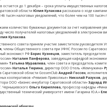
в остается до 1 декабря – срока уплаты имущественных налого
аратовской области
Юлия Кулакова
рассказала о ходе кампан
146 тысяч налоговых уведомлений, что более чем на 100 тысяч 
жаем количество бумажных документов за счет направления уве
году число получателей налоговых уведомлений в электронном ви
лия Кулакова
.
ственного совета приняли участие заместители руководителя 
я
, члены Общественного совета при УФНС России по Саратовск
нный экономист РФ
Борис Кузнецов
, заместитель председателя
оссии»
Наталия Панферова
, заведующая кафедрой экономики
емия»
Татьяна Муравлева
, член совета и председатель комит
оссии»
Наталья Тюрина
, директор ООО Отель «Жемчужина»
Р
а Саратовской области GossenClub
Андрей Госсен
, исполните
нных кооперативов «Ревизия-Приволжье»
Николай Разуков
, д
ктора ООО «Бизнес-инкубатор Саратовской области»
Эдуард И
.Г. Чернышевского
Ольга Кириллова,
профессор кафедры «Фина
дарственный технический университет имени Гагарина Ю.А.»
Еле
аратовской области