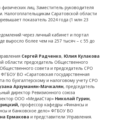
в физических лиц. Заместитель руководителя
ии. Налогоплательщикам Саратовской области
превышает показатель 2024 года (1 млн 23
домлений через личный кабинет и портал
де выросло более чем на 257 тысяч – с 55 до
Управления
Сергей Радченко
,
Юлия Кулакова
ой области: председатель Общественного
 Общественного совета и председатель СРО
 ФГБОУ ВО «Саратовская государственная
ета по бухгалтерскому и налоговому учету СРО
узана Арзуманян-Мачкалян
, председатель
льный директор Ревизионного союза
иректор ООО «МедиаСтар»
Николай Гурин
,
грицкий,
профессор кафедры «Финансы и
нсы и банковское дело» ФГБОУ ВО
на Ермакова
и представители Управления.