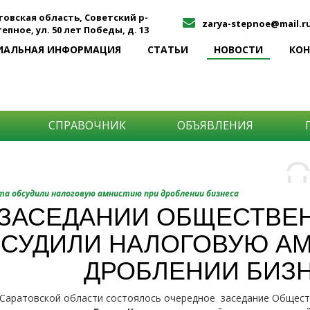
товская область, Советский р-
zarya-stepnoe@mail.r
Степное, ул. 50 лет Победы, д. 13
ИАЛЬНАЯ ИНФОРМАЦИЯ
СТАТЬИ
НОВОСТИ
КО
СПРАВОЧНИК
ОБЪЯВЛЕНИЯ
О
Н
О
та обсудили налоговую амнистию при дроблении бизнеса
и
 ЗАСЕДАНИИ ОБЩЕСТВЕ
Самы
СУДИЛИ НАЛОГОВУЮ А
Хоти
-про
О ча
-соб
ДРОБЛЕНИИ БИЗ
него
-спо
Прос
-мир
 Саратовской области состоялось очередное заседание Общест
-ме