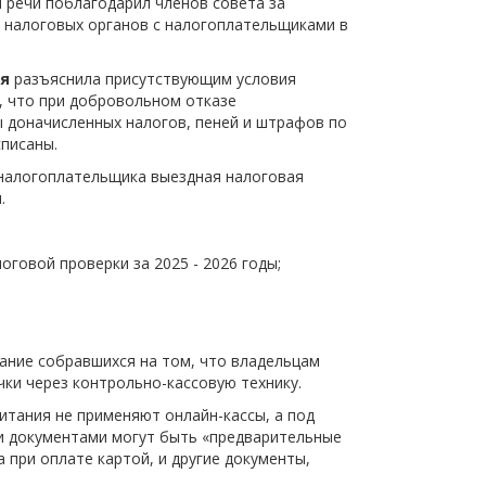
й речи поблагодарил членов совета за
щества
 налоговых органов с налогоплательщиками в
Подробнее
Подробнее
ая
разъяснила присутствующим условия
, что при добровольном отказе
ы доначисленных налогов, пеней и штрафов по
списаны.
у налогоплательщика выездная налоговая
я
.
говой проверки за 2025 - 2026 годы;
ание собравшихся на том, что владельцам
ки через контрольно-кассовую технику.
итания не применяют онлайн-кассы, а под
и документами могут быть «предварительные
 при оплате картой, и другие документы,