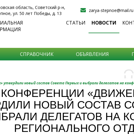
овская область, Советский р-н,
zarya-stepnoe@mail.ru
епное, ул. 50 лет Победы, д. 13
ИАЛЬНАЯ
СТАТЬИ
НОВОСТИ
КОН
РМАЦИЯ
СПРАВОЧНИК
ОБЪЯВЛЕНИЯ
О
Н
О
» утвердили новый состав Совета Первых и выбрали делегатов на кон
и
 КОНФЕРЕНЦИИ «ДВИЖЕ
Самы
РДИЛИ НОВЫЙ СОСТАВ С
Хоти
-про
О ча
-соб
БРАЛИ ДЕЛЕГАТОВ НА 
него
-спо
РЕГИОНАЛЬНОГО ОТ
Прос
-мир
-ме