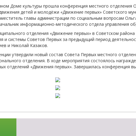
-об
онном Доме культуры прошла конференция местного отделения 
движения детей и молодёжи «Движение первых» Советского мун
аместитель главы администрации по социальным вопросам Ольга
начальник информационно-методического отдела управления об
иципального отделения «Движение первых» в Советском района
я и системы Советов Первых за предыдущий период деятельнос
ев и Николай Казаков.
нции утвердили новый состав Совета Первых местного отделен
нального отделения. В ходе мероприятия состоялось награжде
ных отделений «Движения первых». Завершилась конференция в