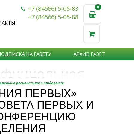
+7 (84566) 5-05-83
0
0
+7 (84566) 5-05-88
ТАКТЫ
ПОДПИСКА НА ГАЗЕТУ
АРХИВ ГАЗЕТ
фициальная
овости
бъявления
ференцию регионального отделения
нформация
НИЯ ПЕРВЫХ»
е актуальные новости:
ОВЕТА ПЕРВЫХ И
те что бы о Вас узнали?
исшествия,
стной практике или деятельности
ытия района,
КОНФЕРЕНЦИЮ
сударственных организаций?
рта,
Подробнее
ДЕЛЕНИЯ
то закажите объявление.
а науки,
дицины,