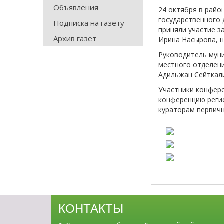
Объявления
24 октября в рай
государственного 
Подписка на газету
приняли участие з
Архив газет
Ирина Насырова, 
Руководитель мун
местного отделени
Адильжан Сейткали
Участники конфере
конференцию регио
кураторам первич
КОНТАКТЫ