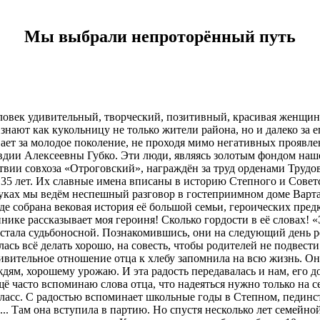
Мы выбрали непроторённый путь
овек удивительный, творческий, позитивный, красивая женщина,
знают как кукольницу не только жители района, но и далеко за е
ает за молодое поколение, не проходя мимо негативных проявле
вдии Алексеевны Губко. Эти люди, являясь золотым фондом наше
твии совхоза «Отроговский», награждён за труд орденами Трудо
35 лет. Их славные имена вписаны в историю Степного и Советс
нуках мы ведём неспешный разговор в гостеприимном доме Вартап
де собрана вековая история её большой семьи, героических пред
нике рассказывает моя героиня! Сколько гордости в её словах!
ча стала судьбоносной. Познакомившись, они на следующий день
ась всё делать хорошо, на совесть, чтобы родителей не подвести
дивительное отношение отца к хлебу запомнила на всю жизнь. Он в
м, хорошему урожаю. И эта радость передавалась и нам, его дом
ё часто вспоминаю слова отца, что надеяться нужно только на с
ласс. С радостью вспоминает школьные годы в Степном, пединст
... Там она вступила в партию. Но спустя несколько лет семейно