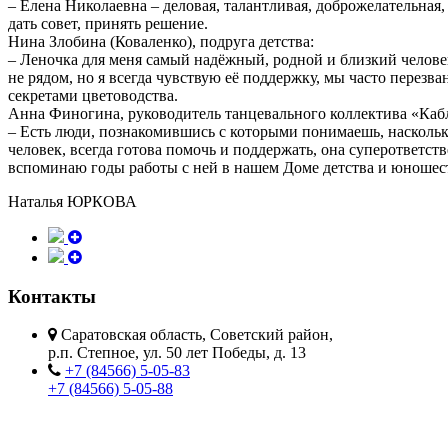
– Елена Николаевна – деловая, талантливая, доброжелательная
дать совет, принять решение.
Нина Злобина (Коваленко), подруга детства:
– Леночка для меня самый надёжный, родной и близкий человек,
не рядом, но я всегда чувствую её поддержку, мы часто перезв
секретами цветоводства.
Анна Финогина, руководитель танцевального коллектива «Каб
– Есть люди, познакомившись с которыми понимаешь, насколько
человек, всегда готова помочь и поддержать, она суперответс
вспоминаю годы работы с ней в нашем Доме детства и юношес
Наталья ЮРКОВА
Контакты
Саратовская область, Советский район,
р.п. Степное, ул. 50 лет Победы, д. 13
+7 (84566) 5-05-83
+7 (84566) 5-05-88