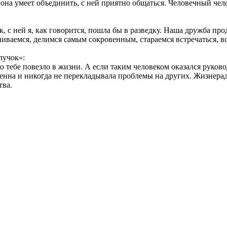
, она умеет объединить, с ней приятно общаться. Человечный че
 с ней я, как говорится, пошла бы в разведку. Наша дружба прод
аниваемся, делимся самым сокровенным, стараемся встречаться, в
лучок»:
 тебе повезло в жизни. А если таким человеком оказался руков
твенна и никогда не перекладывала проблемы на других. Жизнера
тва.