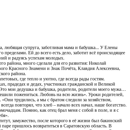
 любящая супруга, заботливая мама и бабушка... У Елены
го пределами. Ей до всего есть дело, заботит всё происходящее
ний и радуясь успехам молодых.
го района, много сделали для его развития: Николай
вого Красного Знамени и Знак Почёта, Клавдия Алексеевна,
кого района.
етовых, где тепло и уютно, где всегда рады гостям.
ках, прадедах и дедах, участниках гражданской и Великой
 «Это мои дедушка и бабушка, родители, родители моего мужа…
 решили пожениться. Любовь на всю жизнь». Уроки родителей,
. «Они трудились, а мы с братом следили за хозяйством,
сегда повторял, что хлеб – начало всех начал, наше богатство.
очадцам. Помню, как отец брал меня с собой в поле, и я с
ебя».
итут, замужество, после которого в её жизни был бакинский
й паре пришлось возвратиться в Саратовскую область. В