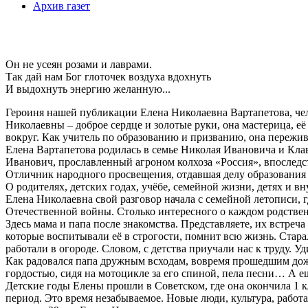
Архив газет
Он не усеян розами и лаврами.
Так дай нам Бог глоточек воздуха вдохнуть
И выдохнуть энергию желанную...
Героиня нашей публикации Елена Николаевна Вартапетова, чел
Николаевны – доброе сердце и золотые руки, она мастерица, её 
вокруг. Как учитель по образованию и призванию, она пережив
Елена Вартапетова родилась в семье Николая Ивановича и Кла
Иванович, прославленный агроном колхоза «Россия», впоследс
Отличник народного просвещения, отдавшая делу образования 
О родителях, детских годах, учёбе, семейной жизни, детях и в
Елена Николаевна свой разговор начала с семейной летописи, г
Отечественной войны. Столько интересного о каждом родствен
Здесь мама и папа после знакомства. Представляете, их встре
которые воспитывали её в строгости, помнит всю жизнь. Старал
работали в огороде. Словом, с детства приучали нас к труду. У
Как радовался папа дружным всходам, вовремя прошедшим дождя
гордостью, сидя на мотоцикле за его спиной, пела песни… А ещ
Детские годы Елены прошли в Советском, где она окончила 1 к
период. Это время незабываемое. Новые люди, культура, работа