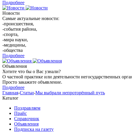
Подробнее
Новости
Самые актуальные новости:
-происшествия,
-события района,
-спорта,
-мира науки,
-медицины,
-общества
Подробнее
Объявления
Хотите что бы о Вас узнали?
О частной практике или деятельности негосударственных орга
Просто закажите объявление.
Подробнее
Главная
-
Статьи
-
Мы выбрали непроторённый путь
Каталог
Поздравляем
Прайс
Справочник
Объявления
Подписка на газету