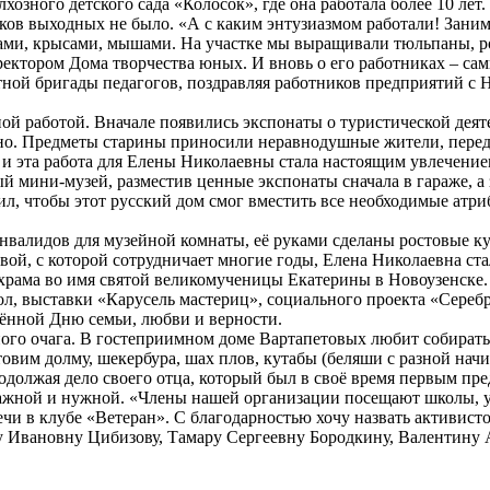
хозного детского сада «Колосок», где она работала более 10 ле
ников выходных не было. «А с каким энтузиазмом работали! Зан
ками, крысами, мышами. На участке мы выращивали тюльпаны, ро
ректором Дома творчества юных. И вновь о его работниках – са
ной бригады педагогов, поздравляя работников предприятий с 
йной работой. Вначале появились экспонаты о туристической дея
очно. Предметы старины приносили неравнодушные жители, пере
 и эта работа для Елены Николаевны стала настоящим увлечением
й мини-музей, разместив ценные экспонаты сначала в гараже, а
ил, чтобы этот русский дом смог вместить все необходимые атр
инвалидов для музейной комнаты, её руками сделаны ростовые 
вой, с которой сотрудничает многие годы, Елена Николаевна ст
храма во имя святой великомученицы Екатерины в Новоузенске. 
л, выставки «Карусель мастериц», социального проекта «Серебр
щённой Дню семьи, любви и верности.
ного очага. В гостеприимном доме Вартапетовых любит собират
овим долму, шекербура, шах плов, кутабы (беляши с разной начи
олжая дело своего отца, который был в своё время первым пред
 важной и нужной. «Члены нашей организации посещают школы, 
ечи в клубе «Ветеран». С благодарностью хочу назвать активис
у Ивановну Цибизову, Тамару Сергеевну Бородкину, Валентину 