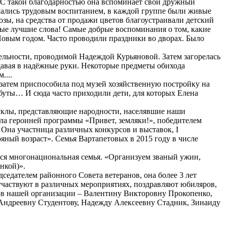
т. С такой благодарностью она вспоминает свой дружный
имались трудовым воспитанием, в каждой группе были живые
зы, на средства от продажи цветов благоустраивали детский
мые лучшие слова! Самые добрые воспоминания о том, какие
Новым годом. Часто проводили праздники во дворах. Было
тельности, проводимой Надеждой Курьяновой. Затем загорелась
давая в надёжные руки. Некоторые предметы обихода
....
 затем приспособила под музей хозяйственную постройку на
ибуты… И сюда часто приходили дети, для которых Елена
куклы, представляющие народности, населявшие наши
ала героиней программы «Привет, земляки!», победителем
Она участница различных конкурсов и выставок, I
яный возраст». Семья Вартапетовых в 2015 году в числе
ься многонациональная семья. «Организуем званый ужин,
нкой)».
седателем районного Совета ветеранов, она более 3 лет
участвуют в различных мероприятиях, поздравляют юбиляров,
тов нашей организации – Валентину Викторовну Прокопенко,
Андреевну Студентову, Надежду Алексеевну Стадник, Зинаиду