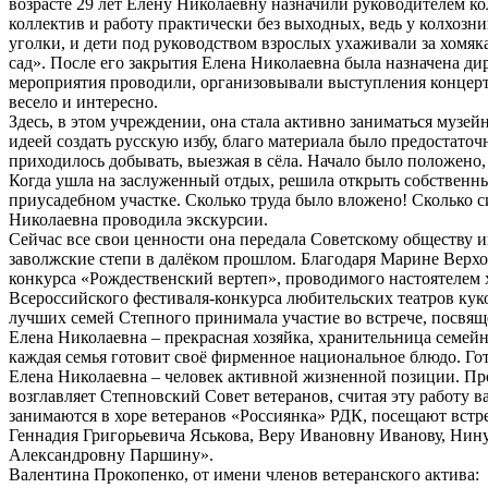
возрасте 29 лет Елену Николаевну назначили руководителем кол
коллектив и работу практически без выходных, ведь у колхоз
уголки, и дети под руководством взрослых ухаживали за хомя
сад». После его закрытия Елена Николаевна была назначена ди
мероприятия проводили, организовывали выступления концерт
весело и интересно.
Здесь, в этом учреждении, она стала активно заниматься музе
идеей создать русскую избу, благо материала было предостат
приходилось добывать, выезжая в сёла. Начало было положено,
Когда ушла на заслуженный отдых, решила открыть собственны
приусадебном участке. Сколько труда было вложено! Сколько с
Николаевна проводила экскурсии.
Сейчас все свои ценности она передала Советскому обществу 
заволжские степи в далёком прошлом. Благодаря Марине Верхо
конкурса «Рождественский вертеп», проводимого настоятелем 
Всероссийского фестиваля-конкурса любительских театров куко
лучших семей Степного принимала участие во встрече, посвя
Елена Николаевна – прекрасная хозяйка, хранительница семей
каждая семья готовит своё фирменное национальное блюдо. Гот
Елена Николаевна – человек активной жизненной позиции. Прод
возглавляет Степновский Совет ветеранов, считая эту работу
занимаются в хоре ветеранов «Россиянка» РДК, посещают встр
Геннадия Григорьевича Яськова, Веру Ивановну Иванову, Нин
Александровну Паршину».
Валентина Прокопенко, от имени членов ветеранского актива: