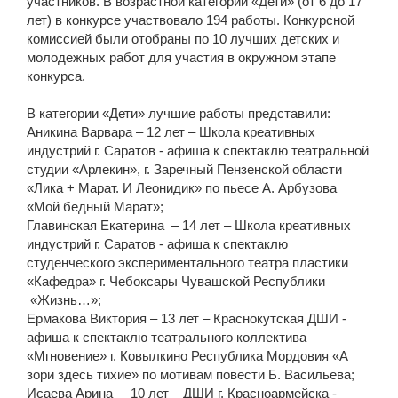
участников. В возрастной категории «Дети» (от 6 до 17
лет) в конкурсе участвовало 194 работы. Конкурсной
комиссией были отобраны по 10 лучших детских и
молодежных работ для участия в окружном этапе
конкурса.
В категории «Дети» лучшие работы представили:
Аникина Варвара – 12 лет – Школа креативных
индустрий г. Саратов - афиша к спектаклю театральной
студии «Арлекин», г. Заречный Пензенской области
«Лика + Марат. И Леонидик» по пьесе А. Арбузова
«Мой бедный Марат»;
Главинская Екатерина – 14 лет – Школа креативных
индустрий г. Саратов - афиша к спектаклю
студенческого экспериментального театра пластики
«Кафедра» г. Чебоксары Чувашской Республики
«Жизнь…»;
Ермакова Виктория – 13 лет – Краснокутская ДШИ -
афиша к спектаклю театрального коллектива
«Мгновение» г. Ковылкино Республика Мордовия «А
зори здесь тихие» по мотивам повести Б. Васильева;
Исаева Арина – 10 лет – ДШИ г. Красноармейска -