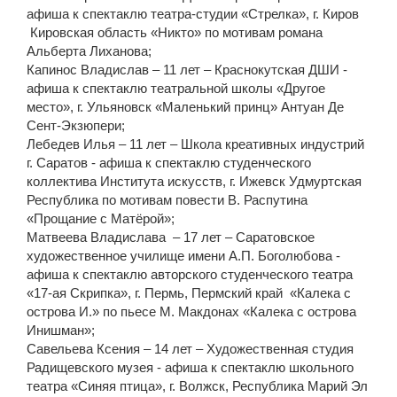
афиша к спектаклю театра-студии «Стрелка», г. Киров
Кировская область «Никто» по мотивам романа
Альберта Лиханова;
Капинос Владислав – 11 лет – Краснокутская ДШИ -
афиша к спектаклю театральной школы «Другое
место», г. Ульяновск «Маленький принц» Антуан Де
Сент-Экзюпери;
Лебедев Илья – 11 лет – Школа креативных индустрий
г. Саратов - афиша к спектаклю студенческого
коллектива Института искусств, г. Ижевск Удмуртская
Республика по мотивам повести В. Распутина
«Прощание с Матёрой»;
Матвеева Владислава – 17 лет – Саратовское
художественное училище имени А.П. Боголюбова -
афиша к спектаклю авторского студенческого театра
«17-ая Скрипка», г. Пермь, Пермский край «Калека с
острова И.» по пьесе М. Макдонах «Калека с острова
Инишман»;
Савельева Ксения – 14 лет – Художественная студия
Радищевского музея - афиша к спектаклю школьного
театра «Синяя птица», г. Волжск, Республика Марий Эл