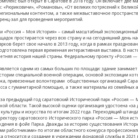
мплекс был открыт в Саратове в 2018 году. Он включает две м
-об
: «Рюриковичи», «Романовы», «От великих потрясений к Великой
 региональным контентом, а также межвыставочное пространств
ренц-зал для проведения мероприятий.
и «Россия – Моя История» – самый масштабный экспозиционный
щадок простирается через всю страну и на сегодняшний день на
рков берет свое начало в 2013 году, когда в рамках празднован
дготовлена первая временная интерактивная выставка. В наст
летняя история нашей страны. Федеральному проекту «Россия — 
является одним из самых больших по площади: здание занимает б
тории специальной военной операции, основой экспозиции кот
рка, привезенные волонтерами общественных организаций Сара
сса с гуманитарной помощью, а также материалы из семейных 
 за предыдущий год саратовский Исторический парк «Россия — 
кой области. Такой высокой оценки организация удостоена «за 
 культуры и искусства по итогам 2022 года. Переходящий штанд
иректору саратовского Исторического парка «Россия — Моя ист
дения в фойе Парка. Дважды за историю существования Истори
ми работниками» по итогам областного конкурса профессионал
а относится и создание в учреждении фондовой службы в 2021 