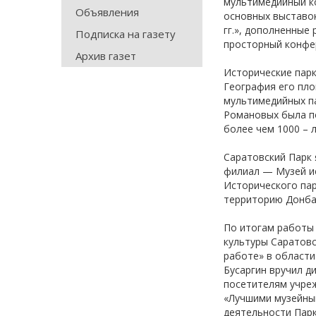
мультимедийный ко
Объявления
основных выставок
гг.», дополненные
Подписка на газету
просторный конфе
Архив газет
Исторические парк
География его пло
мультимедийных па
Романовых была по
более чем 1000 – 
Саратовский Парк 
филиал — Музей ис
Исторического па
территорию Донба
По итогам работы
культуры Саратовс
работе» в области
Бусаргин вручил д
посетителям учреж
«Лучшими музейны
деятельности Парк