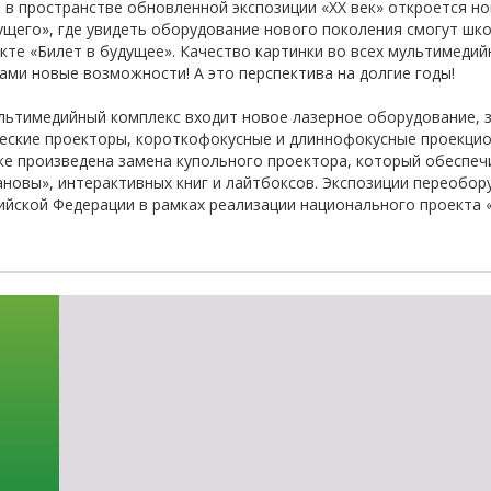
я в пространстве обновленной экспозиции «ХХ век» откроется н
щего», где увидеть оборудование нового поколения смогут шк
те «Билет в будущее». Качество картинки во всех мультимедий
ами новые возможности! А это перспектива на долгие годы!
льтимедийный комплекс входит новое лазерное оборудование,
еские проекторы, короткофокусные и длиннофокусные проекцио
е произведена замена купольного проектора, который обеспеч
новы», интерактивных книг и лайтбоксов. Экспозиции переобо
йской Федерации в рамках реализации национального проекта 