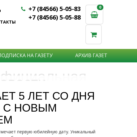
+7 (84566) 5-05-83
0
0
u
+7 (84566) 5-05-88
НТАКТЫ
ПОДПИСКА НА ГАЗЕТУ
АРХИВ ГАЗЕТ
фициальная
овости
бъявления
нформация
Т 5 ЛЕТ СО ДНЯ
е актуальные новости:
Е С НОВЫМ
те что бы о Вас узнали?
исшествия,
стной практике или деятельности
ытия района,
ЕМ
сударственных организаций?
рта,
Подробнее
то закажите объявление.
а науки,
тмечает первую юбилейную дату. Уникальный
дицины,