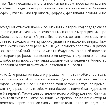
тов. Парк неоднократно становился центром проведения крупн
табных праздничных программ исторической тематики. Активна
курсии, квесты, мастер-классы, форумы, фестивали, лекции, кин
реждения отмечен яркими событиями – второй год подряд сара
оне и одни из самых многочисленных в стране мероприятия в ра
«Хорошее место» от «Яндекс. Бизнес», как организации с самым
ответствующую отметку можно увидеть на входных дверях Парка
екта «Успех каждого ребенка» национального проекта «Образо
ся Всероссийский проект «Билет в будущее» по ранней профес
тся ядром профориентационного минимума, внедренного во всех 
ду работа по профориентации школьников определена Министе
авлений развития системы образования в России.
к ко Дню рождения нашего учреждения — это глобальное техни
р саратовского Исторического парка Дмитрий Кубанкин. — За пя
удование практически исчерпало свой ресурс. Наступило время
али в два раза ярче, изображения более четкими благодаря за
 (лазерные). Также для установки нового оборудования были 
илители сигнала. Такое обновление произошло во всех историч
ическом парке первыми смогут посетители, которые придут на