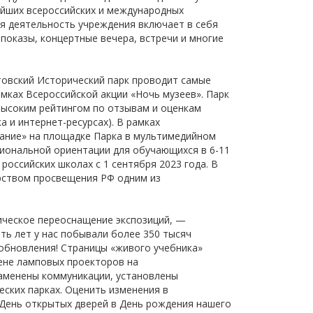
ейших всероссийских и международных
я деятельность учреждения включает в себя
опоказы, концертные вечера, встречи и многие
товский Исторический парк проводит самые
мках Всероссийской акции «Ночь музеев». Парк
 высоким рейтингом по отзывам и оценкам
 и интернет-ресурсах). В рамках
вание» на площадке Парка в мультимедийном
сиональной ориентации для обучающихся в 6-11
российских школах с 1 сентября 2023 года. В
рством просвещения РФ одним из
ческое переоснащение экспозиций, —
ть лет у нас побывали более 350 тысяч
 обновления! Страницы «живого учебника»
мене ламповых проекторов на
заменены коммуникации, установлены
еских парках. Оценить изменения в
 День открытых дверей в День рождения нашего