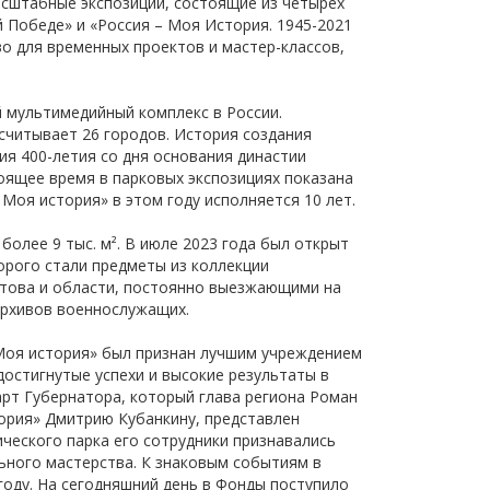
асштабные экспозиции, состоящие из четырех
щества
 Победе» и «Россия – Моя История. 1945-2021
Подробнее
о для временных проектов и мастер-классов,
Подробнее
 мультимедийный комплекс в России.
считывает 26 городов. История создания
ия 400-летия со дня основания династии
оящее время в парковых экспозициях показана
Моя история» в этом году исполняется 10 лет.
олее 9 тыс. м². В июле 2023 года был открыт
орого стали предметы из коллекции
това и области, постоянно выезжающими на
архивов военнослужащих.
Моя история» был признан лучшим учреждением
достигнутые успехи и высокие результаты в
арт Губернатора, который глава региона Роман
ория» Дмитрию Кубанкину, представлен
ческого парка его сотрудники признавались
ьного мастерства. К знаковым событиям в
году. На сегодняшний день в Фонды поступило