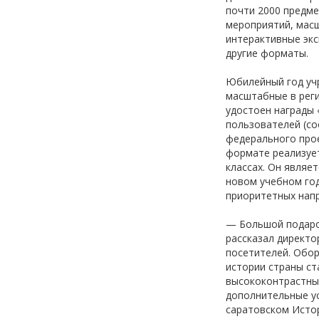
почти 2000 предме
мероприятий, масш
интерактивные экс
другие форматы.
Юбилейный год уч
масштабные в реги
удостоен награды 
пользователей (со
федерального про
формате реализует
классах. Он являе
новом учебном го
приоритетных напр
— Большой подаро
рассказал директо
посетителей. Обор
истории страны ст
высококонтрастные
дополнительные ус
саратовском Истор