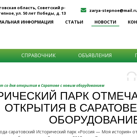
товская область, Советский р-
zarya-stepnoe@mail.r
Степное, ул. 50 лет Победы, д. 13
ИАЛЬНАЯ ИНФОРМАЦИЯ
СТАТЬИ
НОВОСТИ
КО
СПРАВОЧНИК
ОБЪЯВЛЕНИЯ
О
Н
О
т со дня открытия в Саратове с новым оборудованием
и
РИЧЕСКИЙ ПАРК ОТМЕЧАЕ
Самы
ОТКРЫТИЯ В САРАТОВ
Хоти
-про
О ча
-соб
ОБОРУДОВАНИ
него
-спо
Прос
-мир
года саратовский Исторический парк «Россия — Моя история» о
-ме