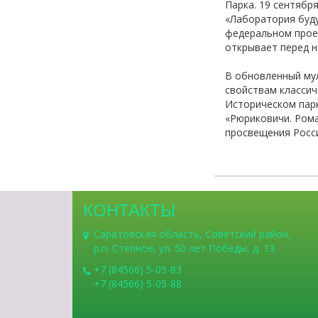
Парка. 19 сентябр
«Лаборатория буду
федеральном проек
открывает перед н
В обновленный му
свойствам классич
Историческом парк
«Рюриковичи. Рома
просвещения Росси
КОНТАКТЫ
Саратовская область, Советский район,
р.п. Степное, ул. 50 лет Победы, д. 13
+7 (84566) 5-05-83
+7 (84566) 5-05-88